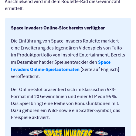
Anschließend wird mit dem Roulette-Rad die Gewinnzahl
ermittelt.
Space Invaders Online-Slot bereits verfügbar
Die Einführung von Space Invaders Roulette markiert
eine Erweiterung des legendären Videospiels von Taito
im Produktportfolio von Inspired Entertainment. Bereits
Space
im Dezember hat der Spieleentwickler den
Invaders Online-Spielautomaten
[Seite auf Englisch]
veröffentlicht.
Der Online-Slot präsentiert sich im klassischen 5×3-
Format mit 20 Gewinnlinien und einer RTP von 95 %.
Das Spiel bringt eine Reihe von Bonusfunktionen mit.
Dazu gehören ein Wild- sowie ein Scatter-Symbol, das
Freispiele aktiviert.