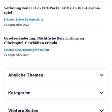
Verlosung von FIFA23 FUT-Packs: Kritik an DFB-Gewinn­
spiel
E-Sport
,
Spiele
,
Spielerschutz
30. September 2022
Gesetzes­änderung: Nächtliche Beleuch­tung an
Glücksspiel-Geschäften erlaubt
Casinos
,
Gesetzgebung
,
Wirtschaft
29. September 2022
Ähnliche Themen
SPIELAUTOMATEN
MOBILE CASINO APPS
Kategorien
GLÜCKSSPIEL ONLINE
Casinos
ONLINE ROULETTE SPIELEN
Weitere Seiten