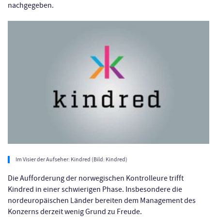
nachgegeben.
Im Visier der Aufseher: Kindred (Bild: Kindred)
Die Aufforderung der norwegischen Kontrolleure trifft
Kindred in einer schwierigen Phase. Insbesondere die
nordeuropäischen Länder bereiten dem Management des
Konzerns derzeit wenig Grund zu Freude.