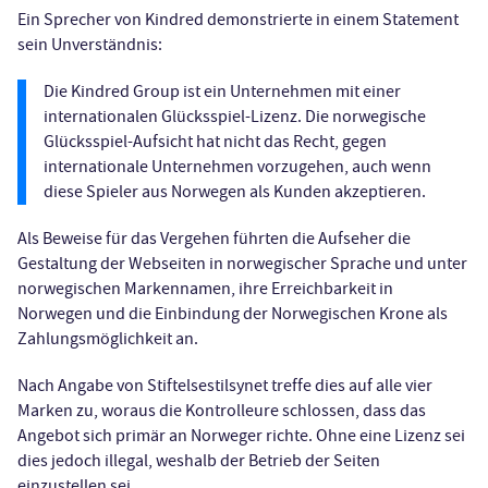
Ein Sprecher von Kindred demonstrierte in einem Statement
sein Unverständnis:
Die Kindred Group ist ein Unternehmen mit einer
internationalen Glücksspiel-Lizenz. Die norwegische
Glücksspiel-Aufsicht hat nicht das Recht, gegen
internationale Unternehmen vorzugehen, auch wenn
diese Spieler aus Norwegen als Kunden akzeptieren.
Als Beweise für das Vergehen führten die Aufseher die
Gestaltung der Webseiten in norwegischer Sprache und unter
norwegischen Markennamen, ihre Erreichbarkeit in
Norwegen und die Einbindung der Norwegischen Krone als
Zahlungsmöglichkeit an.
Nach Angabe von Stiftelsestilsynet treffe dies auf alle vier
Marken zu, woraus die Kontrolleure schlossen, dass das
Angebot sich primär an Norweger richte. Ohne eine Lizenz sei
dies jedoch illegal, weshalb der Betrieb der Seiten
einzustellen sei.