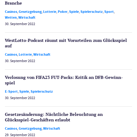
Branche
Casinos
,
Gesetzgebung
,
Lotterie
,
Poker
,
Spiele
,
Spielerschutz
,
Sport
,
Wetten
,
Wirtschaft
30. September 2022
WestLotto-Podcast räumt mit Vorurteilen zum Glücksspiel
auf
Casinos
,
Lotterie
,
Wirtschaft
30. September 2022
Verlosung von FIFA23 FUT-Packs: Kritik an DFB-Gewinn­
spiel
E-Sport
,
Spiele
,
Spielerschutz
30. September 2022
Gesetzes­änderung: Nächtliche Beleuch­tung an
Glücksspiel-Geschäften erlaubt
Casinos
,
Gesetzgebung
,
Wirtschaft
29. September 2022