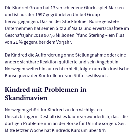
Die Kindred Group hat 13 verschiedene Glücksspiel-Marken
und ist aus der 1997 gegründeten Unibet Group
hervorgegangen. Das an der Stockholmer Börse gelistete
Unternehmen hat seinen Sitz auf Malta und erwirtschaftete im
Geschäftsjahr 2018 907,6 Millionen Pfund Sterling – ein Plus
von 21 % gegenüber dem Vorjahr.
Da Kindred die Aufforderung ohne Stellungnahme oder eine
andere sichtbare Reaktion quittierte und sein Angebot in
Norwegen weiterhin aufrecht erhielt, folgte nun die drastische
Konsequenz der Kontrolleure von Stiftelsestilsynet.
Kindred mit Problemen in
Skandinavien
Norwegen gehört für Kindred zu den wichtigsten
Umsatzbringern. Deshalb ist es kaum verwunderlich, dass die
dortigen Probleme nun an der Börse für Unruhe sorgen: Seit
Mitte letzter Woche hat Kindreds Kurs um über 9 %