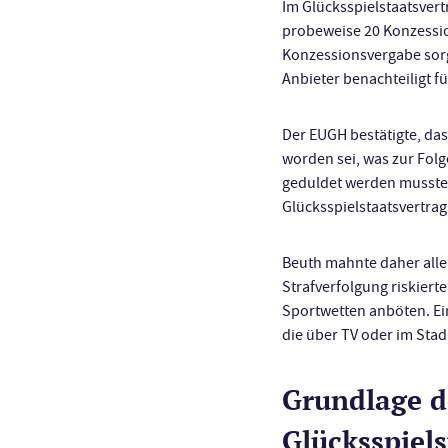
Im Glücksspielstaatsver
probeweise 20 Konzessio
Konzessionsvergabe sorgt
Anbieter benachteiligt f
Der EUGH bestätigte, da
worden sei, was zur Folg
geduldet werden mussten
Glücksspielstaatsvertrag
Beuth mahnte daher alle
Strafverfolgung riskiert
Sportwetten anböten. Ei
die über TV oder im Stad
Grundlage d
Glücksspiels