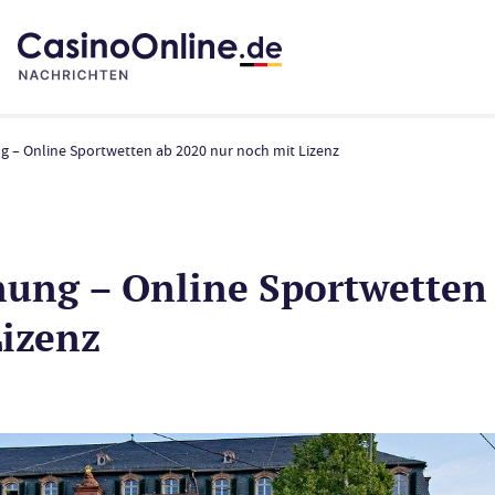
g – Online Sportwetten ab 2020 nur noch mit Lizenz
nung – Online Sportwetten
Lizenz