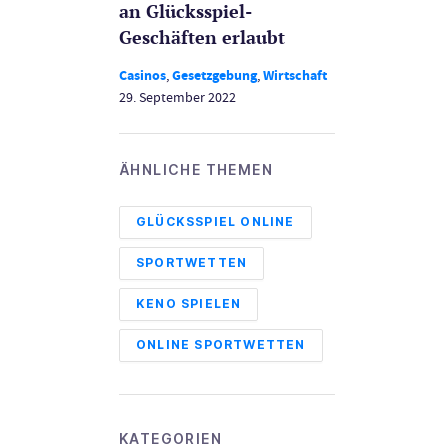
an Glücksspiel-
Geschäften erlaubt
Casinos
,
Gesetzgebung
,
Wirtschaft
29. September 2022
ÄHNLICHE THEMEN
GLÜCKSSPIEL ONLINE
SPORTWETTEN
KENO SPIELEN
ONLINE SPORTWETTEN
KATEGORIEN