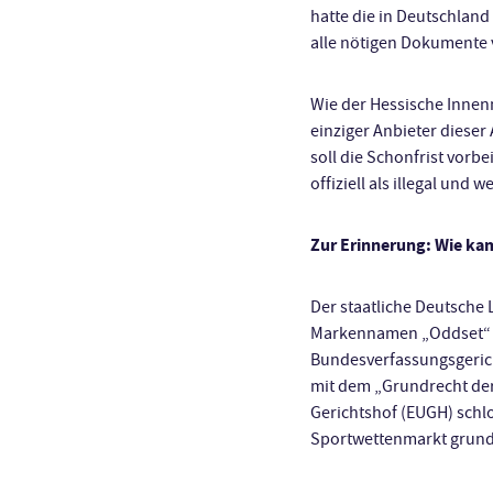
hatte die in Deutschlan
alle nötigen Dokumente 
Wie der Hessische Innenm
einziger Anbieter diese
soll die Schonfrist vorb
offiziell als illegal und 
Zur Erinnerung: Wie kam
Der staatliche Deutsche 
Markennamen „Oddset“ d
Bundesverfassungsgerich
mit dem „Grundrecht der 
Gerichtshof (EUGH) schlo
Sportwettenmarkt grunds