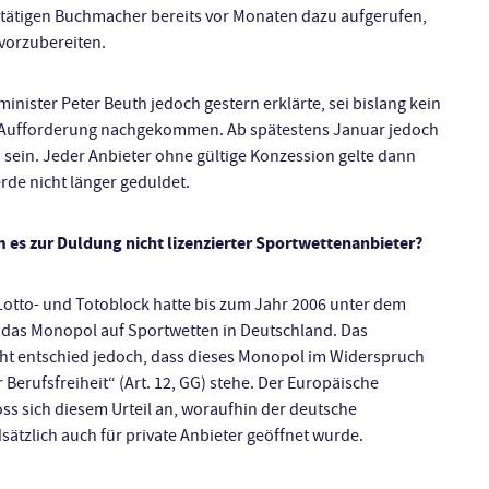
d tätigen Buchmacher bereits vor Monaten dazu aufgerufen,
vorzubereiten.
inister Peter Beuth jedoch gestern erklärte, sei bislang kein
r Aufforderung nachgekommen. Ab spätestens Januar jedoch
ei sein. Jeder Anbieter ohne gültige Konzession gelte dann
werde nicht länger geduldet.
 es zur Duldung nicht lizenzierter Sportwettenanbieter?
Lotto- und Totoblock hatte bis zum Jahr 2006 unter dem
as Monopol auf Sportwetten in Deutschland. Das
t entschied jedoch, dass dieses Monopol im Widerspruch
Berufsfreiheit“ (Art. 12, GG) stehe. Der Europäische
ss sich diesem Urteil an, woraufhin der deutsche
ätzlich auch für private Anbieter geöffnet wurde.