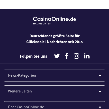
Deutschlands größte Seite für
Glücksspiel-Nachrichten seit 2015
Folgen Sie uns
News-Kategorien
Casinos
Weitere Seiten
Wirtschaft
Paypal Casinos
Spiele
Über CasinoOnline.de