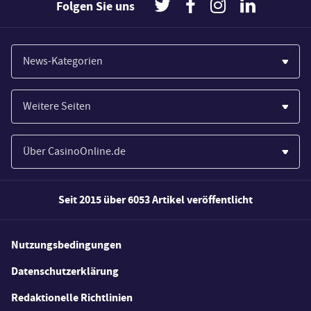
Folgen Sie uns
News-Kategorien
Casinos
Weitere Seiten
Wirtschaft
Paypal Casinos
Spiele
Über CasinoOnline.de
Novoline Casinos
Poker
Über Uns
Merkur Casinos
Seit 2015 über 6053 Artikel veröffentlicht
Sport
Unsere Experten
Spielautomaten
Gesetzgebung
Wie wir bewerten
Nutzungsbedingungen
Casino Testberichte
Schlagzeilen
FAQs
Datenschutzerklärung
Casino Bonus Angebote
E-Sport
Redaktionelle Richtlinien
Kostenlose Spiele