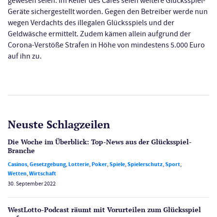
gewesen seien. Im Keller des Cafés seien weitere Glücksspiel-
Geräte sichergestellt worden. Gegen den Betreiber werde nun
wegen Verdachts des illegalen Glücksspiels und der
Geldwäsche ermittelt. Zudem kämen allein aufgrund der
Corona-Verstöße Strafen in Höhe von mindestens 5.000 Euro
auf ihn zu.
Neuste Schlagzeilen
Die Woche im Überblick: Top-News aus der Glücksspiel-
Branche
Casinos
,
Gesetzgebung
,
Lotterie
,
Poker
,
Spiele
,
Spielerschutz
,
Sport
,
Wetten
,
Wirtschaft
30. September 2022
WestLotto-Podcast räumt mit Vorurteilen zum Glücksspiel