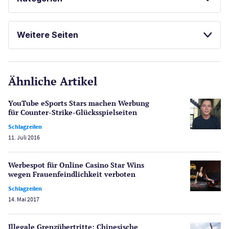
SPIELAUTOMATEN ONLINE SPIELEN
Casinos
KOSTENLOSE SPIELE
Weitere Seiten
FREISPIELE OHNE EINZAHLUNG
E-Sport
CasinoOnline.de
Ähnliche Artikel
Gesetzgebung
Echtgeld
YouTube eSports Stars machen Werbung
Lotterie
für Counter-Strike-Glücksspielseiten
PayPal Casinos
Schlagzeilen
11. Juli 2016
Poker
Novoline Casinos
Werbespot für Online Casino Star Wins
Schlagzeilen
wegen Frauenfeindlichkeit verboten
Merkur Casinos
Schlagzeilen
Spiele
14. Mai 2017
Spielautomaten
Spielerschutz
Illegale Grenzübertritte: Chinesische