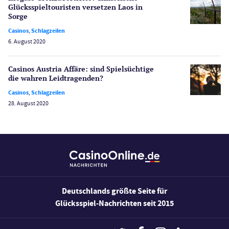
Casino Testberichte
Glücksspiel­touristen versetzen Laos in
Sorge
Sport
Casinos
,
Schlagzeilen
Bonus Ohne Einzahlung
6. August 2020
Wetten
Slot Freispiele
Casinos Austria Affäre: sind Spielsüchtige
die wahren Leidtragenden?
Wirtschaft
Casinos
,
Schlagzeilen
28. August 2020
Deutschlands größte Seite für
Glücksspiel-Nachrichten seit 2015