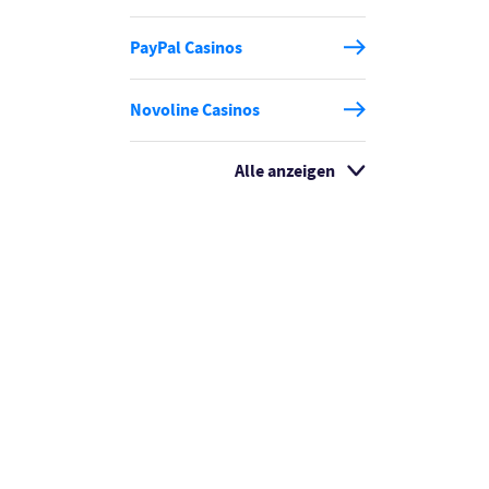
PayPal Casinos
Sport
Novoline Casinos
Wetten
Alle anzeigen
Merkur Casinos
Wirtschaft
Spielautomaten
Casino Testberichte
Bonus Ohne Einzahlung
Slot Freispiele