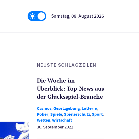
Samstag, 08. August 2026
NEUSTE SCHLAGZEILEN
Die Woche im
Überblick: Top-News aus
der Glücksspiel-Branche
Casinos
,
Gesetzgebung
,
Lotterie
,
Poker
,
Spiele
,
Spielerschutz
,
Sport
,
Wetten
,
Wirtschaft
30. September 2022