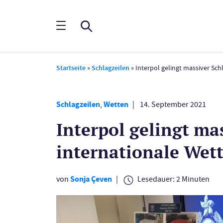
Startseite
»
Schlagzeilen
»
Interpol gelingt massiver Sch
Schlagzeilen
Wetten
,
|
14. September 2021
Interpol gelingt ma
internationale Wet
Sonja Çeven
von
|
Lesedauer:
2
Minuten