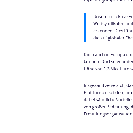
Unsere kollektive E
Wettsyndikaten und 
erkennen. Dies führ
die auf globaler Eb
Doch auch in Europa un
können. Dort seien unte
Höhe von 1,3 Mio. Euro 
Insgesamt zeige sich, das
Plattformen setzten, um
dabei sämtliche Vorteile
von großer Bedeutung, d
Ermittlungsorganisatio