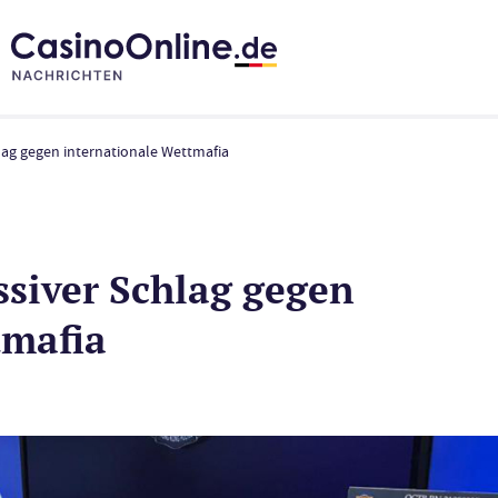
lag gegen internationale Wettmafia
ssiver Schlag gegen
tmafia