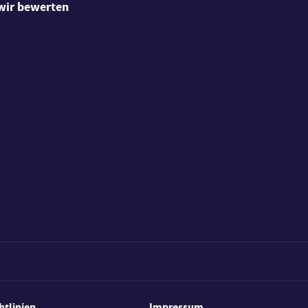
wir bewerten
s
htlinien
Impressum