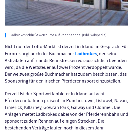
Ladbrokes schließt Wettbüros auf Rennbahnen. (Bild: wikipedia)
Nicht nur der Lotto-Markt ist derzeit in Irland im Gespräch. Für
Ladbrokes
Furore sorgt auch der Buchmacher
, der seine
Aktivitäten auf Irlands Rennstrecken voraussichtlich beenden
wird, da die Wettsteuer auf zwei Prozent verdoppelt wurde.
Der weltweit größte Buchmacher hat zudem beschlossen, das
Sponsoring für den irischen Pferderennsport einzustellen.
Derzeit ist der Sportwettanbieter in Irland auf acht
Pferderennbahnen präsent, in Punchestown, Listowel, Navan,
Limerick, Killarney, Gowran Park, Galway und Clonmel. Die
Anlagen mietet Ladbrokes dabei von der Pferderennbahn und
sponsort zudem Rennen auf einigen Strecken. Die
bestehenden Verträge laufen noch in diesem Jahr