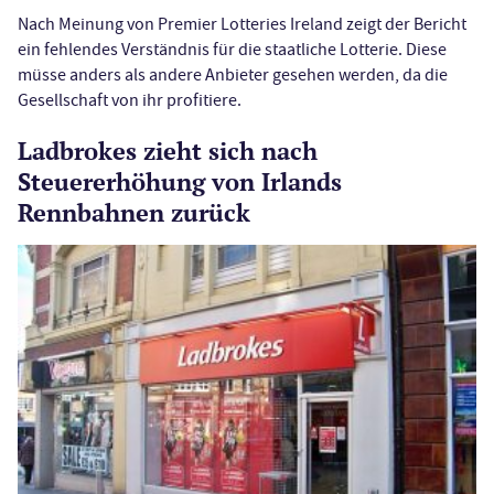
Nach Meinung von Premier Lotteries Ireland zeigt der Bericht
ein fehlendes Verständnis für die staatliche Lotterie. Diese
müsse anders als andere Anbieter gesehen werden, da die
Gesellschaft von ihr profitiere.
Ladbrokes zieht sich nach
Steuererhöhung von Irlands
Rennbahnen zurück