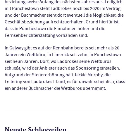
beziehungsweise Anfang des nächsten Jahres aus. Lediglich
mit Punchestown steht Ladbrokes noch bis 2020 im Vertrag
und der Buchmacher sieht dort eventuell die Möglichkeit, die
Geschäftsbeziehung aufrechtzuerhalten. Grund hierfür ist,
dass in Punchestown die Einnahmen höher und die
Fernsehberichterstattung vorhanden sind.
In Galway gibt es auf der Rennbahn bereits seit mehr als 20
Jahren ein Wettbüro, in Limerick seit zehn, in Punchestown
seit neun Jahren. Dort, wo Ladbrokes seine Wettbüros
schließt, wird der Anbieter auch das Sponsoring einstellen.
Aufgrund der Steuererhöhung hält Jackie Murphy, die
Leitering von Ladbrokes Irland, es für unwahrscheinlich, dass
ein anderer Buchmacher die Wettbüros übernimmt.
Neuste Schlagzeilen