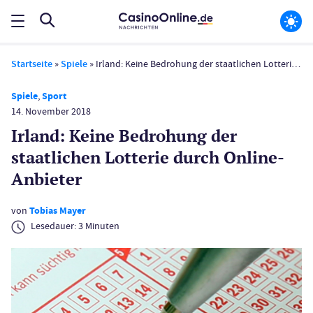
Startseite
»
Spiele
»
Irland: Keine Bedrohung der staatlichen Lotterie durch Online-Anbieter
Spiele
,
Sport
14. November 2018
Irland: Keine Bedrohung der
staatlichen Lotterie durch Online-
Anbieter
von
Tobias Mayer
Lesedauer:
3
Minuten