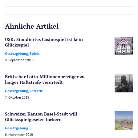
E-Sport
CasinoOnline.de
Ähnliche Artikel
Gesetzgebung
Echtgeld
USK: Simuliertes Casinospiel ist kein
Lotterie
Glücksspiel
PayPal Casinos
Gesetzgebung
,
Spiele
9. September 2019
Poker
Novoline Casinos
Britischer Lotto-Millionen­betrüger zu
Schlagzeilen
langer Haftstrafe verurteilt
Merkur Casinos
Gesetzgebung
,
Lotterie
Spiele
7. Oktober 2019
Spielautomaten
Spielerschutz
Schweizer Kanton Basel-Stadt will
Casino Testberichte
Glücksspielgesetze lockern
Gesetzgebung
Sport
6. November 2019
Bonus Ohne Einzahlung