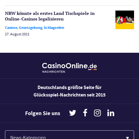
Wetten
NRW könnte als erstes Land Tischspiele in
Slot Freispiele
Online-Casinos legalisieren
Wirtschaft
Casinos
,
Gesetzgebung
,
Schlagzeilen
27. August 2021
Deutschlands größte Seite für
Glücksspiel-Nachrichten seit 2015
Folgen Sie uns
News-Kategorien