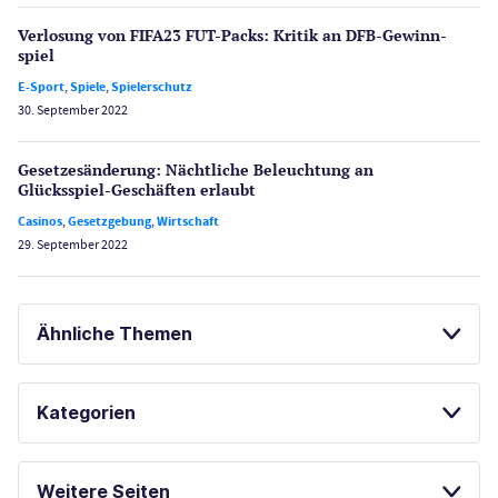
Verlosung von FIFA23 FUT-Packs: Kritik an DFB-Gewinn­
spiel
E-Sport
,
Spiele
,
Spielerschutz
30. September 2022
Gesetzes­änderung: Nächtliche Beleuch­tung an
Glücksspiel-Geschäften erlaubt
Casinos
,
Gesetzgebung
,
Wirtschaft
29. September 2022
Ähnliche Themen
GLÜCKSSPIEL ONLINE
SPORTWETTEN
Kategorien
ONLINE SPORTWETTEN
Casinos
Weitere Seiten