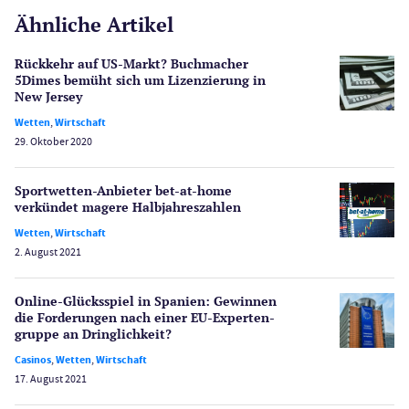
Ähnliche Artikel
Gesetzgebung
Echtgeld
Rückkehr auf US-Markt? Buchmacher
Lotterie
5Dimes bemüht sich um Lizenzierung in
PayPal Casinos
New Jersey
Wetten
,
Wirtschaft
Poker
29. Oktober 2020
Novoline Casinos
Schlagzeilen
Sportwetten-Anbieter bet-at-home
Merkur Casinos
verkündet magere Halbjahres­zahlen
Spiele
Wetten
,
Wirtschaft
Spielautomaten
2. August 2021
Spielerschutz
Casino Testberichte
Online-Glücksspiel in Spanien: Gewinnen
die Forderungen nach einer EU-Experten­
gruppe an Dringlichkeit?
Sport
Bonus Ohne Einzahlung
Casinos
,
Wetten
,
Wirtschaft
17. August 2021
Wetten
Slot Freispiele