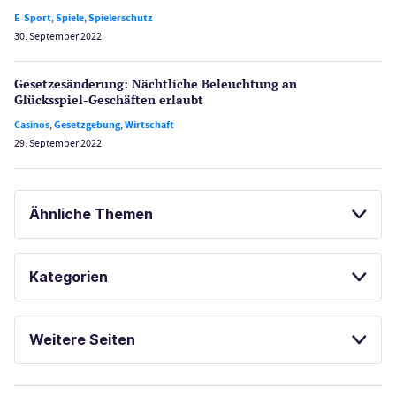
E-Sport
,
Spiele
,
Spielerschutz
30. September 2022
Gesetzes­änderung: Nächtliche Beleuch­tung an
Glücksspiel-Geschäften erlaubt
Casinos
,
Gesetzgebung
,
Wirtschaft
29. September 2022
Ähnliche Themen
GLÜCKSSPIEL ONLINE
SPORTWETTEN
Kategorien
ONLINE SPORTWETTEN
Casinos
Weitere Seiten
E-Sport
CasinoOnline.de