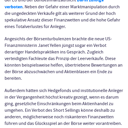
der EU und der Bundesfinanzaufsicht
verboten
. Neben der Gefahr einer Marktmanipulation durch
die ungedeckten Verkäufe gilt als weiterer Grund der hoch
spekulative Ansatz dieser Finanzwetten und die hohe Gefahr
eines Totalverlustes für Anleger.
Angesichts der Börsenturbulenzen brachte die neue US-
Finanzministerin Janet Yellen jüngst sogar ein Verbot
derartiger Handelspraktiken ins Gespräch. Zugleich
verteidigten Fachleute das Prinzip der Leerverkäufe. Diese
könnten beispielsweise helfen, übertriebene Bewertungen an
der Börse abzuschwächen und Aktienblasen ein Ende zu
bereiten.
Außerdem hätten sich Hedgefonds und institutionelle Anleger
in der Vergangenheit höchst kreativ gezeigt, wenn es darum
ging, gesetzliche Einschränkungen beim Aktienhandel zu
umgehen. Ein Verbot des Short Sellings könne deshalb zu
anderen, möglicherweise noch riskanteren Finanzwetten
führen und das Glücksspiel an der Börse weiter vorantreiben.