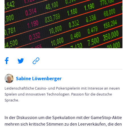
Sabine Löwenberger
Leidenschaftliche Casino- und Pokerspielerin mit Interesse an neuen
Spielen und innovativen Technologien. Passion für die deutsche
Sprache.
In der Diskussion um die Spekulation mit der GameStop-Aktie
mehren sich kritische Stimmen zu den Leerverkäufen, die den