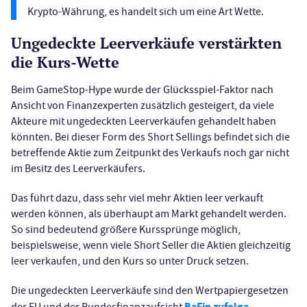
Krypto-Währung, es handelt sich um eine Art Wette.
Ungedeckte Leerverkäufe verstärkten
die Kurs-Wette
Beim GameStop-Hype wurde der Glücksspiel-Faktor nach
Ansicht von Finanzexperten zusätzlich gesteigert, da viele
Akteure mit ungedeckten Leerverkäufen gehandelt haben
könnten. Bei dieser Form des Short Sellings befindet sich die
betreffende Aktie zum Zeitpunkt des Verkaufs noch gar nicht
im Besitz des Leerverkäufers.
Das führt dazu, dass sehr viel mehr Aktien leer verkauft
werden können, als überhaupt am Markt gehandelt werden.
So sind bedeutend größere Kurssprünge möglich,
beispielsweise, wenn viele Short Seller die Aktien gleichzeitig
leer verkaufen, und den Kurs so unter Druck setzen.
Die ungedeckten Leerverkäufe sind den Wertpapiergesetzen
BaFin zufolge