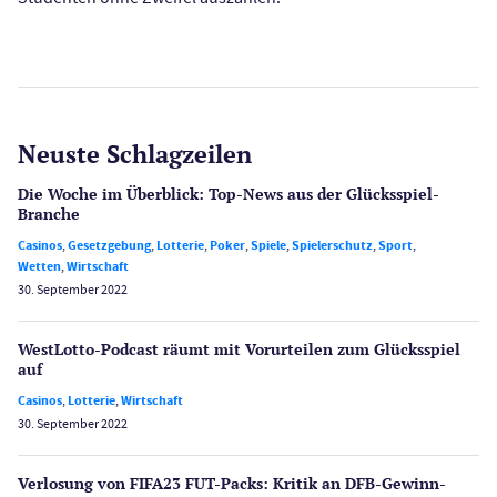
Neuste Schlagzeilen
Die Woche im Überblick: Top-News aus der Glücksspiel-
Branche
Casinos
,
Gesetzgebung
,
Lotterie
,
Poker
,
Spiele
,
Spielerschutz
,
Sport
,
Wetten
,
Wirtschaft
30. September 2022
WestLotto-Podcast räumt mit Vorurteilen zum Glücksspiel
auf
Casinos
,
Lotterie
,
Wirtschaft
30. September 2022
Verlosung von FIFA23 FUT-Packs: Kritik an DFB-Gewinn­