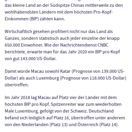
das kleine Land an der Südspitze Chinas mittlerweile zu den
wohlhabendsten Ländern mit dem höchsten Pro-Kopf-
Einkommen (BIP) zählen kann.
Wirtschaftlich gesehen profitiert nicht nur das Land als
Ganzes, sondern statistisch auch jeder einzelne der knapp
650.000 Einwohner. Wie der Nachrichtendienst CNBC
berichtete, erwarte man für das Jahr 2020 ein BIP pro Kopf
von gut 143.000 US-Dollar.
Damit würde Macau sowohl Katar (Prognose von 139.000 US-
Dollar) als auch Luxemburg (Prognose von 118.000 US-Dollar)
übertreffen.
Im Jahr 2018 lag Macau auf Platz vier der Länder mit dem
höchsten BIP pro Kopf. Spitzenreiter war zum wiederholten
Male Luxemburg, gefolgt von der Schweiz. Deutschland
befand sich lediglich auf Platz 16, übertroffen unter anderem
von den Niederlanden (Platz 13) und Österreich (Platz 14).