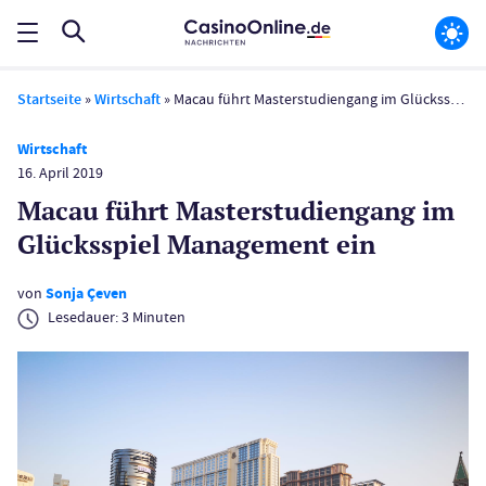
Startseite
»
Wirtschaft
»
Macau führt Masterstudiengang im Glücksspiel Management ein
Wirtschaft
16. April 2019
Macau führt Masterstudiengang im
Glücksspiel Management ein
von
Sonja Çeven
Lesedauer:
3
Minuten