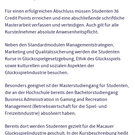
Für einen erfolgreichen Abschluss müssen Studenten 36
Credit Points erreichen und eine abschließende schriftliche
Masterarbeit verfassen und verteidigen. Auch gilt für alle
Kursteilnehmer absolute Anwesenheitspflicht.
Neben den Standardmodulen Managementstrategien,
Marketing und Qualitätssicherung werden die Studenten
Kurse in Glücksspielgesetzgebung, Ethik des Glücksspiels
sowie kulturellen und sozialen Aspekten der
Glücksspielindustrie besuchen.
Besonders geeignet ist der Masterstudiengang für Studenten,
die an der Hochschule bereits den Bachelorstudiengang
Business Administration in Gaming and Recreation
Management (Betriebswirtschaft für die Spiel- und
Freizeitindustrie) absolviert haben.
Bereits dort werden Studenten gezielt für die Macauer
Glücksspielindustrie geschult. In der Kursbeschreibung heißt