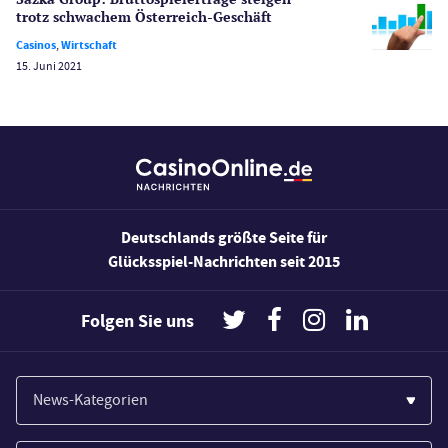
Slot Freispiele
trotz schwachem Österreich-Geschäft
Wirtschaft
Casinos
,
Wirtschaft
15. Juni 2021
Deutschlands größte Seite für
Glücksspiel-Nachrichten seit 2015
Folgen Sie uns
News-Kategorien