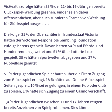
VicHealth zufolge hätten 55 % der 11- bis 16-Jährigen bereits
Glücksspiel-Werbung gesehen. Kinder seien dabei
offensichtlichen, aber auch subtileren Formen von Werbung
für Glücksspiel ausgesetzt.
Die Folge: 31 % der Oberschüler im Bundesstaat Victoria
hätten der Victorian Responsible Gambling Foundation
zufolge bereits gespielt. Davon hätten 54 % auf Pferde- und
Hundenrennen gewettet und 51 % über Lotterie-Lose
gespielt. 38 % hätten Sportwetten abgegeben und 37 %
Rubbellose genutzt.
51 % der jugendlichen Spieler hätten über die Eltern Zugang
zum Glücksspiel erlangt. 18 % hätten auf Online-Glücksspiel-
Seiten gespielt. 10 % sei es gelungen, in einem Pub oder Club
zu spielen, 1 % hätte sich Zugang zu einem Casino verschafft.
1,4 % der Jugendlichen zwischen 12 und 17 Jahren zeigten
bereits Anzeichen von Spielproblemen. Dies könne