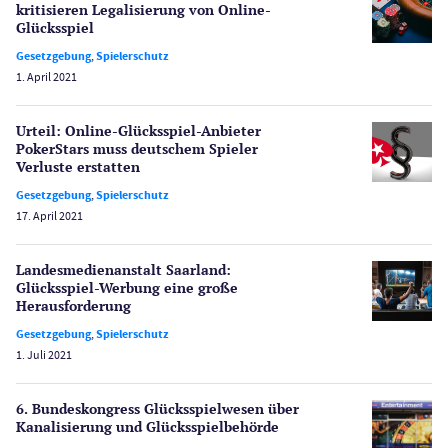
Lotterie
kritisieren Legalisierung von Online-
PayPal Casinos
Glücksspiel
Gesetzgebung
,
Spielerschutz
Poker
1. April 2021
Novoline Casinos
Schlagzeilen
Urteil: Online-Glücksspiel-Anbieter
Merkur Casinos
PokerStars muss deutschem Spieler
Verluste erstatten
Spiele
Spielautomaten
Gesetzgebung
,
Spielerschutz
17. April 2021
Spielerschutz
Casino Testberichte
Landes­medienanstalt Saarland:
Glücksspiel-Werbung eine große
Sport
Bonus Ohne Einzahlung
Herausforderung
Gesetzgebung
,
Spielerschutz
Wetten
1. Juli 2021
Slot Freispiele
Wirtschaft
6. Bundes­kongress Glücks­spiel­wesen über
Kanal­isierung und Glücksspiel­behörde