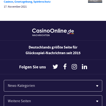
Casinos
,
Gesetzgebung
,
Spielerschutz
17. November 2021
Deutschlands größte Seite für
Glücksspiel-Nachrichten seit 2015
Folgen Sie uns
News-Kategorien
Casinos
Weitere Seiten