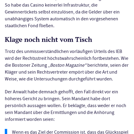
So habe das Casino keinerlei Infrastruktur, die
Gewinnertickets selbst einzulösen, da die Gelder über ein
unabhängiges System automatisch in den vorgesehenen
staatlichen Fond fließen.
Klage noch nicht vom Tisch
Trotz des unmissverständlichen vorläufigen Urteils des IEB
wird der Rechtsstreit höchstwahrscheinlich fortbestehen. Wie
die Bostoner Zeitung „
Boston Magazine“
berichtete, seien der
Kläger und sein Rechtsvertreter empört über die Art und
Weise, wie die Untersuchungen durchgeführt wurden.
Der Anwalt habe demnach gehofft, den Fall direkt vor ein
höheres Gericht zu bringen. Sein Mandant habe dort
persönlich aussagen wollen. Er beklagte, dass weder er noch
sein Mandant über die Ermittlungen und die Anhörung
informiert worden seien:
Wenn es das Ziel der Commission ist, dass das Glücksspiel