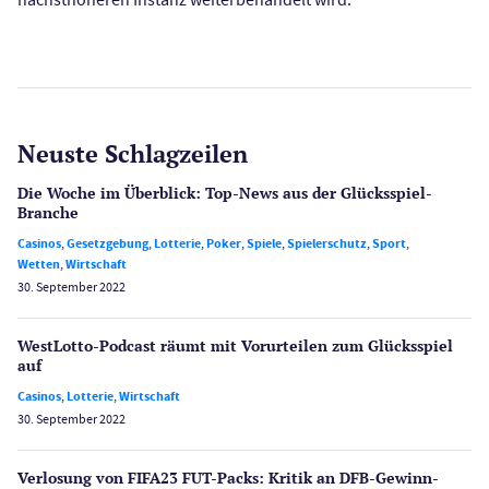
nächsthöheren Instanz weiterbehandelt wird.
Neuste Schlagzeilen
Die Woche im Überblick: Top-News aus der Glücksspiel-
Branche
Casinos
,
Gesetzgebung
,
Lotterie
,
Poker
,
Spiele
,
Spielerschutz
,
Sport
,
Wetten
,
Wirtschaft
30. September 2022
WestLotto-Podcast räumt mit Vorurteilen zum Glücksspiel
auf
Casinos
,
Lotterie
,
Wirtschaft
30. September 2022
Verlosung von FIFA23 FUT-Packs: Kritik an DFB-Gewinn­