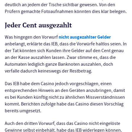
deutlich an jedem der Tische sichtbar gewesen. Von den
Prüfern gemachte Fotoaufnahmen könnten dies klar belegen.
Jeder Cent ausgezahlt
nicht ausgezahlter Gelder
Was hingegen den Vorwurf
anbelangt, erklärte das IEB, dass die Vorwürfe haltlos seien. In
der Tat könnten sich Kunden ihre Gelder auf den Cent genau
an der Kasse auszahlen lassen. Zwar stimme es, dass die
Automaten lediglich ganze Banknoten auszahlen, doch
verfalle dadurch keineswegs der Restbetrag.
Das IEB habe dem Casino jedoch vorgeschlagen, einen
entsprechenden Hinweis an den Geräten anzubringen, damit
es bei Kunden künftig nicht zu ähnlichen Missverständnissen
kommt. Berichten zufolge habe das Casino diesen Vorschlag
bereits umgesetzt.
Auch den dritten Vorwurf, dass das Casino nicht eingelöste
Gewinne selbst einbehält, habe das IEB widerlegen können.