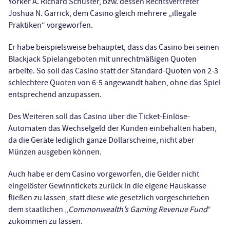
Yorker A. Richard Schuster, bzw. dessen Rechtsvertreter
Joshua N. Garrick, dem Casino gleich mehrere „illegale
Praktiken“ vorgeworfen.
Er habe beispielsweise behauptet, dass das Casino bei seinen
Blackjack Spielangeboten mit unrechtmäßigen Quoten
arbeite. So soll das Casino statt der Standard-Quoten von 2-3
schlechtere Quoten von 6-5 angewandt haben, ohne das Spiel
entsprechend anzupassen.
Des Weiteren soll das Casino über die Ticket-Einlöse-
Automaten das Wechselgeld der Kunden einbehalten haben,
da die Geräte lediglich ganze Dollarscheine, nicht aber
Münzen ausgeben können.
Auch habe er dem Casino vorgeworfen, die Gelder nicht
eingelöster Gewinntickets zurück in die eigene Hauskasse
fließen zu lassen, statt diese wie gesetzlich vorgeschrieben
dem staatlichen „
Commonwealth’s Gaming Revenue Fund
“
zukommen zu lassen.