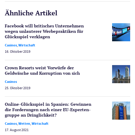
CasinoOnline.de
KOSTENLOSE SPIELE
Ähnliche Artikel
Gesetzgebung
FREISPIELE OHNE EINZAHLUNG
Echtgeld
Facebook will britisches Unternehmen
Lotterie
wegen unlauterer Werbepraktiken für
PayPal Casinos
Glücksspiel verklagen
Casinos
,
Wirtschaft
Poker
16. Oktober 2019
Novoline Casinos
Schlagzeilen
Crown Resorts weist Vorwürfe der
Merkur Casinos
Geldwäsche und Korruption von sich
Spiele
Casinos
Spielautomaten
25. Oktober 2019
Spielerschutz
Casino Testberichte
Online-Glücksspiel in Spanien: Gewinnen
die Forderungen nach einer EU-Experten­
gruppe an Dringlichkeit?
Sport
Bonus Ohne Einzahlung
Casinos
,
Wetten
,
Wirtschaft
17. August 2021
Wetten