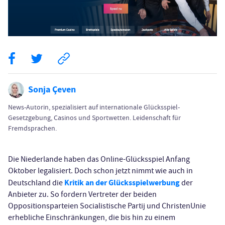
Sonja Çeven
News-Autorin, spezialisiert auf internationale Glücksspiel-
Gesetzgebung, Casinos und Sportwetten. Leidenschaft für
Fremdsprachen.
Die Niederlande haben das Online-Glücksspiel Anfang
Oktober legalisiert. Doch schon jetzt nimmt wie auch in
Kritik an der Glücksspielwerbung
Deutschland die
der
Anbieter zu. So fordern Vertreter der beiden
Oppositionsparteien Socialistische Partij und ChristenUnie
erhebliche Einschränkungen, die bis hin zu einem