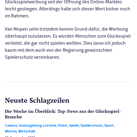
Glücksspielwerbung seit der Öffnung des Online-Marktes
leicht gestiegen. Allerdings halte sich dieser Wert bisher noch
im Rahmen.
Van Nispen sehe trotzdem keinen Grund dafür, die Werbung
überhaupt zuzulassen. Es würden Menschen zum Glücksspiel
verleitet, die gar nicht spielen wollten. Dies lasse ich jedoch
kaum mit dem auch von der Regierung gewünschten
Spielerschutz vereinbaren.
Neuste Schlagzeilen
Die Woche im Überblick: Top-News aus der Glücksspiel-
Branche
Casinos
,
Gesetzgebung
,
Lotterie
,
Poker
,
Spiele
,
Spielerschutz
,
Sport
,
Wetten
,
Wirtschaft