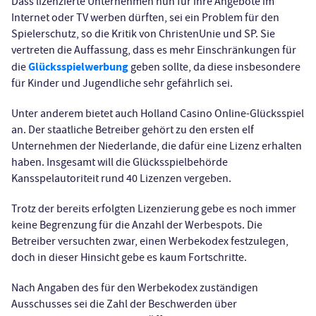
Dass lizenzierte Unternehmen nun für ihre Angebote im
Internet oder TV werben dürften, sei ein Problem für den
Spielerschutz, so die Kritik von ChristenUnie und SP. Sie
vertreten die Auffassung, dass es mehr Einschränkungen für
Glücksspielwerbung
die
geben sollte, da diese insbesondere
für Kinder und Jugendliche sehr gefährlich sei.
Unter anderem bietet auch Holland Casino Online-Glücksspiel
an. Der staatliche Betreiber gehört zu den ersten elf
Unternehmen der Niederlande, die dafür eine Lizenz erhalten
haben. Insgesamt will die Glücksspielbehörde
Kansspelautoriteit rund 40 Lizenzen vergeben.
Trotz der bereits erfolgten Lizenzierung gebe es noch immer
keine Begrenzung für die Anzahl der Werbespots. Die
Betreiber versuchten zwar, einen Werbekodex festzulegen,
doch in dieser Hinsicht gebe es kaum Fortschritte.
Nach Angaben des für den Werbekodex zuständigen
Ausschusses sei die Zahl der Beschwerden über