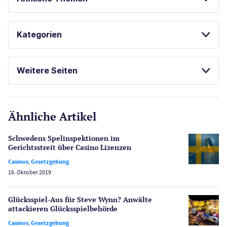
GLÜCKSSPIEL ONLINE
SPORTWETTEN
Kategorien
BESTE ONLINE CASINOS
Casinos
SPIELAUTOMATEN ONLINE SPIELEN
Weitere Seiten
ONLINE SPORTWETTEN
E-Sport
CasinoOnline.de
BONUS OHNE EINZAHLUNG
Ähnliche Artikel
Gesetzgebung
Echtgeld
Schwedens Spelinspektionen im
Lotterie
Gerichtsstreit über Casino Lizenzen
PayPal Casinos
Casinos
,
Gesetzgebung
16. Oktober 2019
Poker
Novoline Casinos
Glücksspiel-Aus für Steve Wynn? Anwälte
Schlagzeilen
attackieren Glücksspiel­behörde
Merkur Casinos
Casinos
,
Gesetzgebung