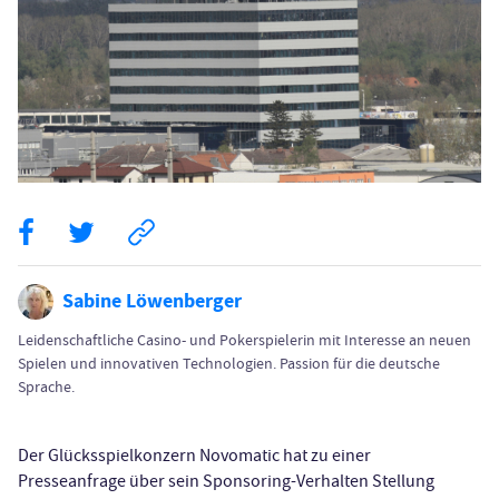
Sabine Löwenberger
Leidenschaftliche Casino- und Pokerspielerin mit Interesse an neuen
Spielen und innovativen Technologien. Passion für die deutsche
Sprache.
Der Glücksspielkonzern Novomatic hat zu einer
Presseanfrage über sein Sponsoring-Verhalten Stellung