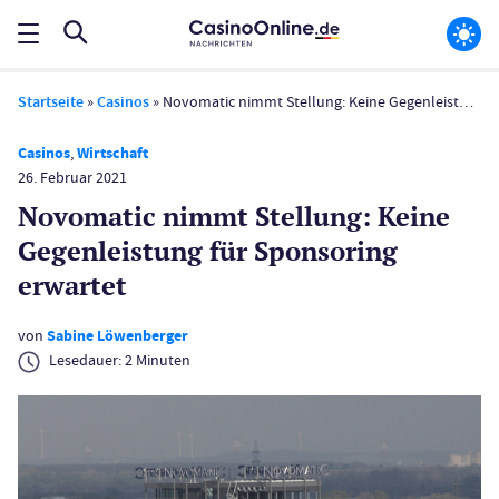
Startseite
»
Casinos
»
Novomatic nimmt Stellung: Keine Gegen­leistung für Sponsoring erwartet
Casinos
,
Wirtschaft
26. Februar 2021
Novomatic nimmt Stellung: Keine
Gegen­leistung für Sponsoring
erwartet
von
Sabine Löwenberger
Lesedauer:
2
Minuten