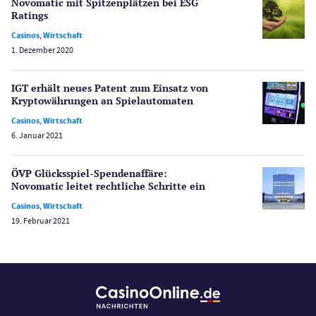
Novomatic mit Spitzenplätzen bei ESG
Schlagzeilen
Ratings
Merkur Casinos
Casinos
,
Wirtschaft
Spiele
1. Dezember 2020
Spielautomaten
Spielerschutz
IGT erhält neues Patent zum Einsatz von
Casino Testberichte
Kryptowährungen an Spielautomaten
Casinos
,
Wirtschaft
Sport
6. Januar 2021
Bonus Ohne Einzahlung
Wetten
ÖVP Glücksspiel-Spendenaffäre:
Slot Freispiele
Novomatic leitet rechtliche Schritte ein
Wirtschaft
Casinos
,
Wirtschaft
19. Februar 2021