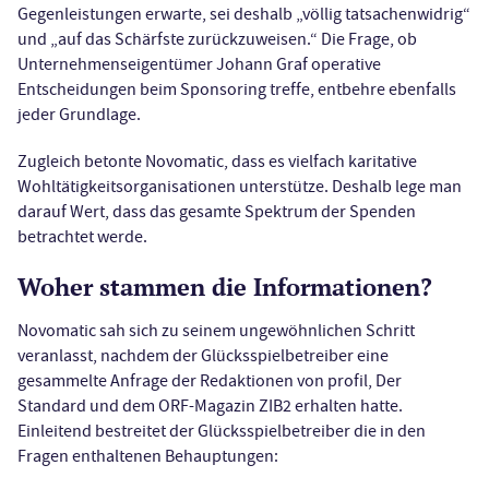
Gegenleistungen erwarte, sei deshalb „völlig tatsachenwidrig“
und „auf das Schärfste zurückzuweisen.“ Die Frage, ob
Unternehmenseigentümer Johann Graf operative
Entscheidungen beim Sponsoring treffe, entbehre ebenfalls
jeder Grundlage.
Zugleich betonte Novomatic, dass es vielfach karitative
Wohltätigkeitsorganisationen unterstütze. Deshalb lege man
darauf Wert, dass das gesamte Spektrum der Spenden
betrachtet werde.
Woher stammen die Informationen?
Novomatic sah sich zu seinem ungewöhnlichen Schritt
veranlasst, nachdem der Glücksspielbetreiber eine
gesammelte Anfrage der Redaktionen von profil, Der
Standard und dem ORF-Magazin ZIB2 erhalten hatte.
Einleitend bestreitet der Glücksspielbetreiber die in den
Fragen enthaltenen Behauptungen: