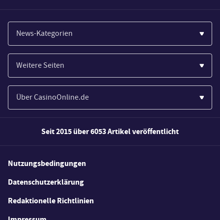
News-Kategorien
Casinos
Weitere Seiten
Wirtschaft
Paypal Casinos
Spiele
Über CasinoOnline.de
Novoline Casinos
Poker
Über Uns
Merkur Casinos
Seit 2015 über 6053 Artikel veröffentlicht
Sport
Unsere Experten
Spielautomaten
Gesetzgebung
Wie wir bewerten
Nutzungsbedingungen
Casino Testberichte
Schlagzeilen
FAQs
Datenschutzerklärung
Casino Bonus Angebote
E-Sport
Redaktionelle Richtlinien
Kostenlose Spiele
Lotterie
Impressum