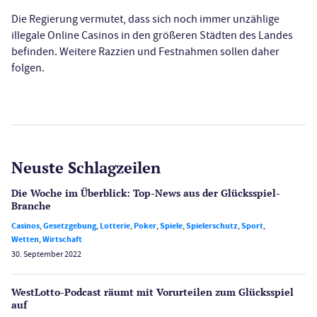
Die Regierung vermutet, dass sich noch immer unzählige
illegale Online Casinos in den größeren Städten des Landes
befinden. Weitere Razzien und Festnahmen sollen daher
folgen.
Neuste Schlagzeilen
Die Woche im Überblick: Top-News aus der Glücksspiel-
Branche
Casinos
,
Gesetzgebung
,
Lotterie
,
Poker
,
Spiele
,
Spielerschutz
,
Sport
,
Wetten
,
Wirtschaft
30. September 2022
WestLotto-Podcast räumt mit Vorurteilen zum Glücksspiel
auf