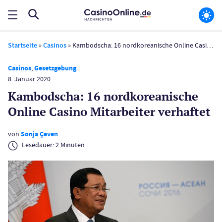
Startseite
»
Casinos
»
Kambodscha: 16 nordkoreanische Online Casino Mitarbeiter verhaftet
Casinos
,
Gesetzgebung
8. Januar 2020
Kambodscha: 16 nordkoreanische
Online Casino Mitarbeiter verhaftet
von
Sonja Çeven
Lesedauer:
2
Minuten