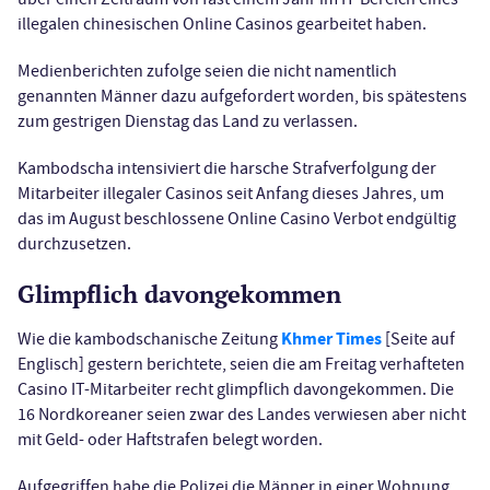
illegalen chinesischen Online Casinos gearbeitet haben.
Medienberichten zufolge seien die nicht namentlich
genannten Männer dazu aufgefordert worden, bis spätestens
zum gestrigen Dienstag das Land zu verlassen.
Kambodscha intensiviert die harsche Strafverfolgung der
Mitarbeiter illegaler Casinos seit Anfang dieses Jahres, um
das im August beschlossene Online Casino Verbot endgültig
durchzusetzen.
Glimpflich davongekommen
Khmer Times
Wie die kambodschanische Zeitung
[Seite auf
Englisch] gestern berichtete, seien die am Freitag verhafteten
Casino IT-Mitarbeiter recht glimpflich davongekommen. Die
16 Nordkoreaner seien zwar des Landes verwiesen aber nicht
mit Geld- oder Haftstrafen belegt worden.
Aufgegriffen habe die Polizei die Männer in einer Wohnung,