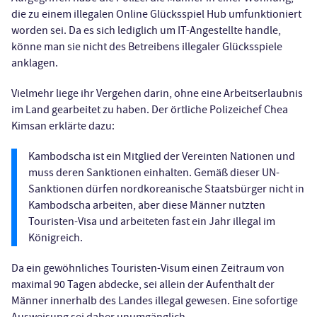
die zu einem illegalen Online Glücksspiel Hub umfunktioniert
worden sei. Da es sich lediglich um IT-Angestellte handle,
könne man sie nicht des Betreibens illegaler Glücksspiele
anklagen.
Vielmehr liege ihr Vergehen darin, ohne eine Arbeitserlaubnis
im Land gearbeitet zu haben. Der örtliche Polizeichef Chea
Kimsan erklärte dazu:
Kambodscha ist ein Mitglied der Vereinten Nationen und
muss deren Sanktionen einhalten. Gemäß dieser UN-
Sanktionen dürfen nordkoreanische Staatsbürger nicht in
Kambodscha arbeiten, aber diese Männer nutzten
Touristen-Visa und arbeiteten fast ein Jahr illegal im
Königreich.
Da ein gewöhnliches Touristen-Visum einen Zeitraum von
maximal 90 Tagen abdecke, sei allein der Aufenthalt der
Männer innerhalb des Landes illegal gewesen. Eine sofortige
Ausweisung sei daher unumgänglich.