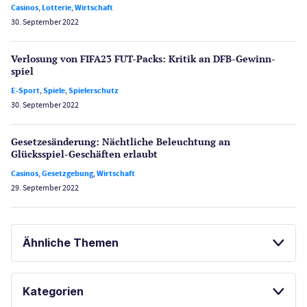
Casinos
,
Lotterie
,
Wirtschaft
30. September 2022
Verlosung von FIFA23 FUT-Packs: Kritik an DFB-Gewinn­
spiel
E-Sport
,
Spiele
,
Spielerschutz
30. September 2022
Gesetzes­änderung: Nächtliche Beleuch­tung an
Glücksspiel-Geschäften erlaubt
Casinos
,
Gesetzgebung
,
Wirtschaft
29. September 2022
Ähnliche Themen
GLÜCKSSPIEL ONLINE
VISA CASINOS
Kategorien
BESTE ONLINE CASINOS