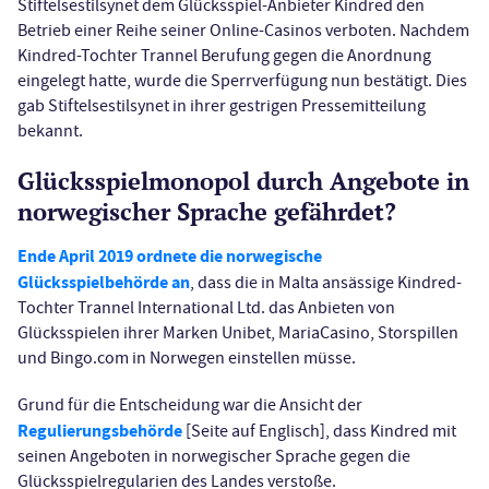
Stiftelsestilsynet dem Glücksspiel-Anbieter Kindred den
Betrieb einer Reihe seiner Online-Casinos verboten. Nachdem
Kindred-Tochter Trannel Berufung gegen die Anordnung
eingelegt hatte, wurde die Sperrverfügung nun bestätigt. Dies
gab Stiftelsestilsynet in ihrer gestrigen Pressemitteilung
bekannt.
Glücksspielmonopol durch Angebote in
norwegischer Sprache gefährdet?
Ende April 2019 ordnete die norwegische
Glücksspielbehörde an
, dass die in Malta ansässige Kindred-
Tochter Trannel International Ltd. das Anbieten von
Glücksspielen ihrer Marken Unibet, MariaCasino, Storspillen
und Bingo.com in Norwegen einstellen müsse.
Grund für die Entscheidung war die Ansicht der
Regulierungsbehörde
[Seite auf Englisch], dass Kindred mit
seinen Angeboten in norwegischer Sprache gegen die
Glücksspielregularien des Landes verstoße.