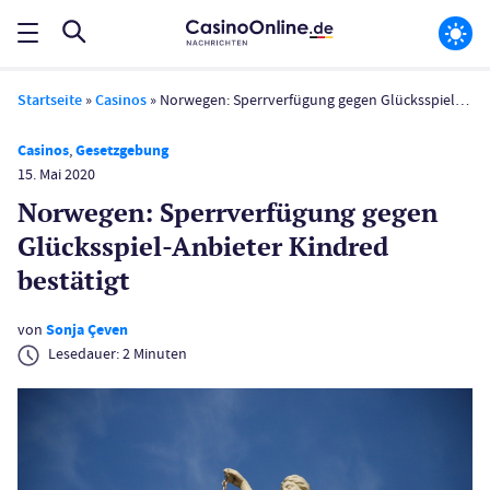
Startseite
»
Casinos
»
Norwegen: Sperrverfügung gegen Glücksspiel-Anbieter Kindred bestätigt
Casinos
,
Gesetzgebung
15. Mai 2020
Norwegen: Sperrverfügung gegen
Glücksspiel-Anbieter Kindred
bestätigt
von
Sonja Çeven
Lesedauer:
2
Minuten