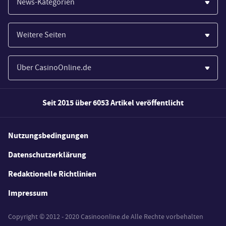
News-Kategorien
Casinos
Weitere Seiten
Wirtschaft
Paypal Casinos
Spiele
Über CasinoOnline.de
Novoline Casinos
Poker
Über Uns
Merkur Casinos
Seit 2015 über 6053 Artikel veröffentlicht
Sport
Unsere Experten
Spielautomaten
Gesetzgebung
Wie wir bewerten
Nutzungsbedingungen
Casino Testberichte
Schlagzeilen
FAQs
Datenschutzerklärung
Casino Bonus Angebote
E-Sport
Redaktionelle Richtlinien
Kostenlose Spiele
Lotterie
Impressum
Spielerschutz
Copyright © 2012 - 2020 Casinoonline.de Alle Rechte vorbehalten