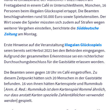
Freitagabend in einem Café in Unterschleißheim, München, 16
Personen beim illegalen Glücksspiel ertappt. Die Beamten
beschlagnahmten rund 50.000 Euro sowie Spielutensilien. Der
Wirt sowie die Spieler müssten sich zudem auf Strafen wegen
Süddeutsche
weiterer Vergehen einstellen, berichtete die
Zeitung
am Montag.
illegalen Glücksspiels
Erste Hinweise auf die Veranstaltung
seien bereits seit Herbst 2021 bei den Behörden eingegangen.
Aufgrund der gesammelten Erkenntnisse sei ein richterlicher
Durchsuchungsbeschluss für die Gaststätte erlassen worden.
Die Beamten seien gegen 18 Uhr im Café eingetroffen. Zu
diesem Zeitpunkt hätten sich 20 Menschen in der Gaststätte
befunden. 16 von ihnen hätten Kartenspiele und Rummikub
[
Anm. d. Red.: Rummikub ist dem Kartenspiel Rommé ähnlich,
nur dass anstatt Karten spezielle Zahlentäfelchen verwendet
werden
] gespielt.