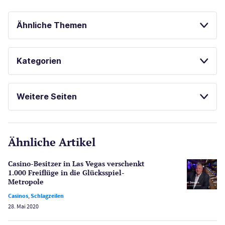
Ähnliche Themen
SPIELAUTOMATEN
GLÜCKSSPIEL ONLINE
Kategorien
ONLINE BLACKJACK
Casinos
SPIELAUTOMATEN ONLINE SPIELEN
Weitere Seiten
KOSTENLOSE SPIELE
E-Sport
CasinoOnline.de
FREISPIELE OHNE EINZAHLUNG
Ähnliche Artikel
Gesetzgebung
Echtgeld
Casino-Besitzer in Las Vegas verschenkt
Lotterie
1.000 Freiflüge in die Glücksspiel-
PayPal Casinos
Metropole
Casinos
,
Schlagzeilen
Poker
28. Mai 2020
Novoline Casinos