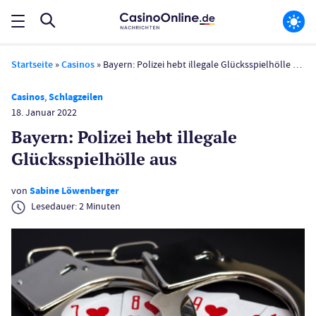
Startseite
»
Casinos
»
Bayern: Polizei hebt illegale Glücksspiel­hölle aus
Casinos
,
Schlagzeilen
18. Januar 2022
Bayern: Polizei hebt illegale
Glücksspiel­hölle aus
von
Sabine Löwenberger
Lesedauer:
2
Minuten