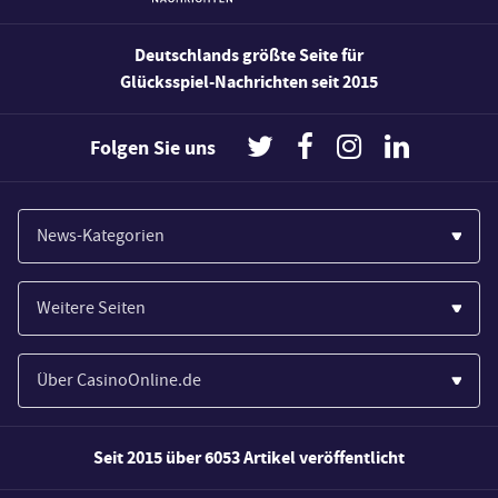
Deutschlands größte Seite für
Glücksspiel-Nachrichten seit 2015
Folgen Sie uns
News-Kategorien
Casinos
Weitere Seiten
Wirtschaft
Paypal Casinos
Spiele
Über CasinoOnline.de
Novoline Casinos
Poker
Über Uns
Merkur Casinos
Seit 2015 über 6053 Artikel veröffentlicht
Sport
Unsere Experten
Spielautomaten