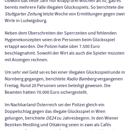
Obwohl das neue Jahr nur knapp drei Wochen alt ist, gab es
bereits mehrere Fälle illegalen Glücksspiels. So berichtete die
Stuttgarter Zeitun
g letzte Woche von Ermittlungen gegen zwei
Wirte in Ludwigsburg.
Neben dem Überschreiten der Sperrzeiten und fehlenden
Hygienekonzepten seien drei Personen beim Glücksspiel
ertappt worden. Die Polizei habe über 7.500 Euro
beschlagnahmt. Sowohl der Wirt als auch die Spieler müssten
mit Anzeigen rechnen.
Um sehr viel Geld sei es bei einer illegalen Glücksspielrunde in
Nürnberg gegangen, berichtete
Radio Bamberg
vergangenen
Freitag. Rund 20 Personen seien beteiligt gewesen. Die
Beamten hätten 70.000 Euro sichergestellt.
Im Nachbarland Österreich sei der Polizei gleich ein
Doppelschlag gegen das illegale Glücksspiel in Wien
gelungen, berichtete
OE24
zu Jahresbeginn. In den Wiener
Bezirken Meidling und Ottakring seien in zwei als Cafés