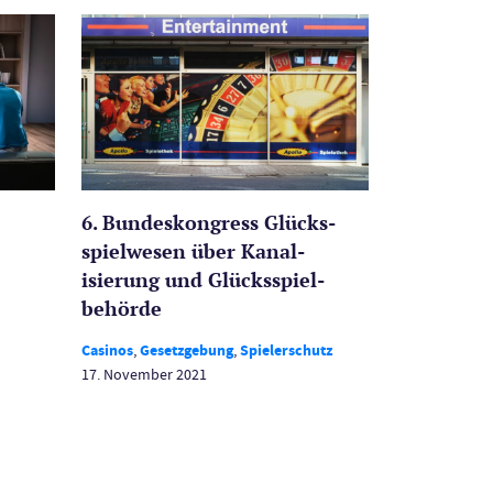
6. Bundes­kongress Glücks­
spiel­wesen über Kanal­
isierung und Glücksspiel­
behörde
Casinos
,
Gesetzgebung
,
Spielerschutz
17. November 2021