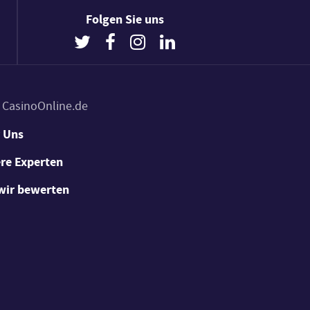
Folgen Sie uns
 CasinoOnline.de
 Uns
re Experten
wir bewerten
s