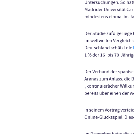
Untersuchungen. So hatt
Madrider Universität Carl
mindestens einmal im Ja
Der Studie zufolge liege
im weltweiten Vergleich e
Deutschland schätzt die
1 % der 16- bis 70-Jähri
Der Verband der spanisc
Aranas zum Anlass, die B
„kontinuierlicher Willk
bereits über einen der w
In seinem Vortrag vertei
Online-Glücksspiel. Die
Im Dezember hatte die s