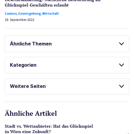
Glücksspiel-Geschäften erlaubt
Casinos
,
Gesetzgebung
,
Wirtschaft
29. September 2022
Ähnliche Themen
GLÜCKSSPIEL ONLINE
SPORTWETTEN
Kategorien
ONLINE SPORTWETTEN
Casinos
Weitere Seiten
E-Sport
CasinoOnline.de
Ähnliche Artikel
Gesetzgebung
Echtgeld
Stadt vs. Wettanbieter: Hat das Glücksspiel
Lotterie
in Wien eine Zukunft?