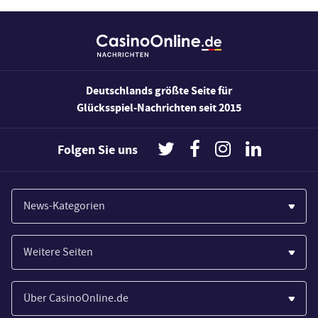
Deutschlands größte Seite für
Glücksspiel-Nachrichten seit 2015
Folgen Sie uns
News-Kategorien
Casinos
Weitere Seiten
Wirtschaft
Paypal Casinos
Spiele
Über CasinoOnline.de
Novoline Casinos