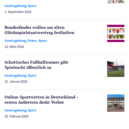
PayPal Casinos
Gesetzgebung
,
Sport
1. September 2015
Poker
Novoline Casinos
Bundesländer wollen am alten
Schlagzeilen
Glücksspielstaatsvertrag festhalten
Merkur Casinos
Gesetzgebung
,
Poker
,
Sport
Spiele
22. März 2016
Spielautomaten
Spielerschutz
Schottischer Fußballtrainer gibt
Casino Testberichte
Spielsucht öffentlich zu
Gesetzgebung
,
Sport
Sport
21. Januar 2020
Bonus Ohne Einzahlung
Wetten
Online-Sportwetten in Deutschland –
Slot Freispiele
ersten Anbietern droht Verbot
Wirtschaft
Gesetzgebung
,
Sport
25. Februar 2020