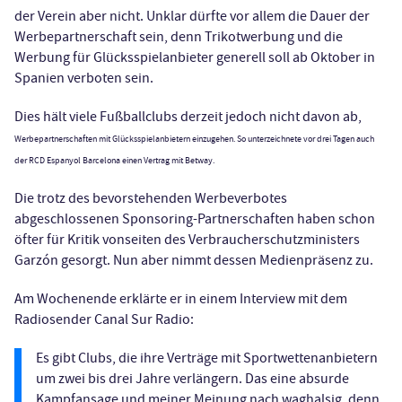
der Verein aber nicht. Unklar dürfte vor allem die Dauer der
Werbepartnerschaft sein, denn Trikotwerbung und die
Werbung für Glücksspielanbieter generell soll ab Oktober in
Spanien verboten sein.
Dies hält viele Fußballclubs derzeit jedoch nicht davon ab,
Werbepartnerschaften mit Glücksspielanbietern einzugehen. So unterzeichnete vor drei Tagen auch
der RCD Espanyol Barcelona einen Vertrag mit Betway.
Die trotz des bevorstehenden Werbeverbotes
abgeschlossenen Sponsoring-Partnerschaften haben schon
öfter für Kritik vonseiten des Verbraucherschutzministers
Garzón gesorgt. Nun aber nimmt dessen Medienpräsenz zu.
Am Wochenende erklärte er in einem Interview mit dem
Radiosender Canal Sur Radio:
Es gibt Clubs, die ihre Verträge mit Sportwettenanbietern
um zwei bis drei Jahre verlängern. Das eine absurde
Kampfansage und meiner Meinung nach waghalsig, denn