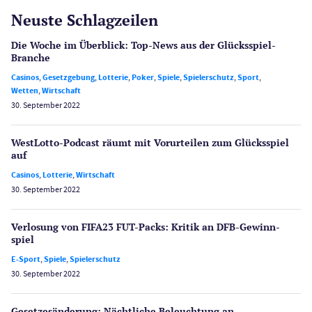
Neuste Schlagzeilen
Die Woche im Überblick: Top-News aus der Glücksspiel-
Branche
Casinos
,
Gesetzgebung
,
Lotterie
,
Poker
,
Spiele
,
Spielerschutz
,
Sport
,
Wetten
,
Wirtschaft
30. September 2022
WestLotto-Podcast räumt mit Vorurteilen zum Glücksspiel
auf
Casinos
,
Lotterie
,
Wirtschaft
30. September 2022
Verlosung von FIFA23 FUT-Packs: Kritik an DFB-Gewinn­
spiel
E-Sport
,
Spiele
,
Spielerschutz
30. September 2022
Gesetzes­änderung: Nächtliche Beleuch­tung an