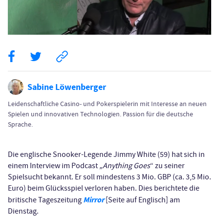
Sabine Löwenberger
Leidenschaftliche Casino- und Pokerspielerin mit Interesse an neuen
Spielen und innovativen Technologien. Passion für die deutsche
Sprache.
Die englische Snooker-Legende Jimmy White (59) hat sich in
einem Interview im Podcast
„Anything Goes
“ zu seiner
Spielsucht bekannt. Er soll mindestens 3 Mio. GBP (ca. 3,5 Mio.
Euro) beim Glücksspiel verloren haben. Dies berichtete die
Mirror
britische Tageszeitung
[Seite auf Englisch] am
Dienstag.