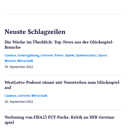
Neuste Schlagzeilen
Die Woche im Überblick: Top-News aus der Glücksspiel-
Branche
Casinos
,
Gesetzgebung
,
Lotterie
,
Poker
,
Spiele
,
Spielerschutz
,
Sport
,
Wetten
,
Wirtschaft
30. September 2022
WestLotto-Podcast räumt mit Vorurteilen zum Glücksspiel
auf
Casinos
,
Lotterie
,
Wirtschaft
30. September 2022
Verlosung von FIFA23 FUT-Packs: Kritik an DFB-Gewinn­
spiel