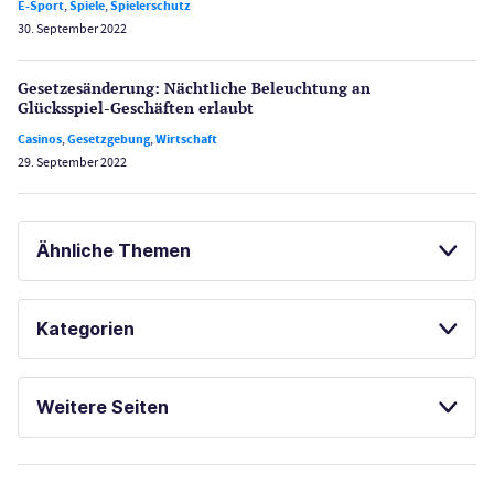
E-Sport
,
Spiele
,
Spielerschutz
30. September 2022
Gesetzes­änderung: Nächtliche Beleuch­tung an
Glücksspiel-Geschäften erlaubt
Casinos
,
Gesetzgebung
,
Wirtschaft
29. September 2022
Ähnliche Themen
GLÜCKSSPIEL ONLINE
Kategorien
Casinos
Weitere Seiten
E-Sport
CasinoOnline.de