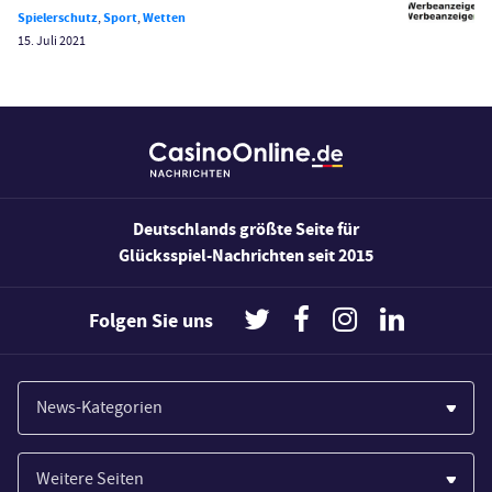
Wirtschaft
Spielerschutz
,
Sport
,
Wetten
15. Juli 2021
Deutschlands größte Seite für
Glücksspiel-Nachrichten seit 2015
Folgen Sie uns
News-Kategorien
Casinos
Weitere Seiten