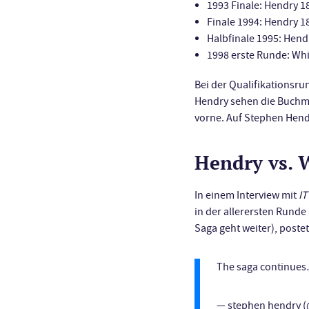
1993 Finale: Hendry 1
Finale 1994: Hendry 1
Halbfinale 1995: Hend
1998 erste Runde: Whi
Bei der Qualifikationsr
Hendry sehen die Buchma
vorne. Auf Stephen Hend
Hendry vs. 
In einem Interview mit
IT
in der allerersten Runde 
Saga geht weiter), postet
The saga continu
— stephen hendry 