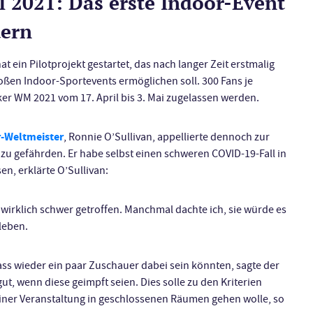
2021: Das erste Indoor-Event
uern
at ein Pilotprojekt gestartet, das nach langer Zeit erstmalig
oßen Indoor-Sportevents ermöglichen soll. 300 Fans je
er WM 2021 vom 17. April bis 3. Mai zugelassen werden.
-Weltmeister
, Ronnie O’Sullivan, appellierte dennoch zur
zu gefährden. Er habe selbst einen schweren COVID-19-Fall in
en, erklärte O’Sullivan:
 wirklich schwer getroffen. Manchmal dachte ich, sie würde es
rleben.
ss wieder ein paar Zuschauer dabei sein könnten, sagte der
gut, wenn diese geimpft seien. Dies solle zu den Kriterien
ner Veranstaltung in geschlossenen Räumen gehen wolle, so