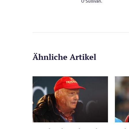
O’Sullivan.
Ähnliche Artikel