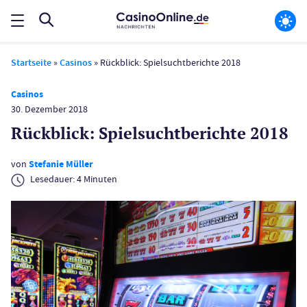
Startseite
»
Casinos
»
Rückblick: Spielsuchtberichte 2018
Casinos
30. Dezember 2018
Rückblick: Spielsuchtberichte 2018
von
Stefanie Müller
Lesedauer:
4
Minuten