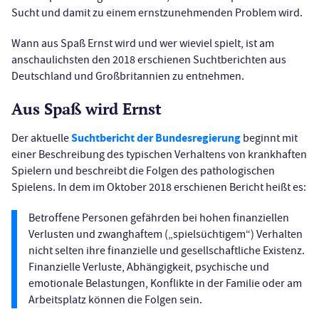
Sucht und damit zu einem ernstzunehmenden Problem wird.
Wann aus Spaß Ernst wird und wer wieviel spielt, ist am
anschaulichsten den 2018 erschienen Suchtberichten aus
Deutschland und Großbritannien zu entnehmen.
Aus Spaß wird Ernst
Suchtbericht der Bundesregierung
Der aktuelle
beginnt mit
einer Beschreibung des typischen Verhaltens von krankhaften
Spielern und beschreibt die Folgen des pathologischen
Spielens. In dem im Oktober 2018 erschienen Bericht heißt es:
Betroffene Personen gefährden bei hohen finanziellen
Verlusten und zwanghaftem („spielsüchtigem“) Verhalten
nicht selten ihre finanzielle und gesellschaftliche Existenz.
Finanzielle Verluste, Abhängigkeit, psychische und
emotionale Belastungen, Konflikte in der Familie oder am
Arbeitsplatz können die Folgen sein.