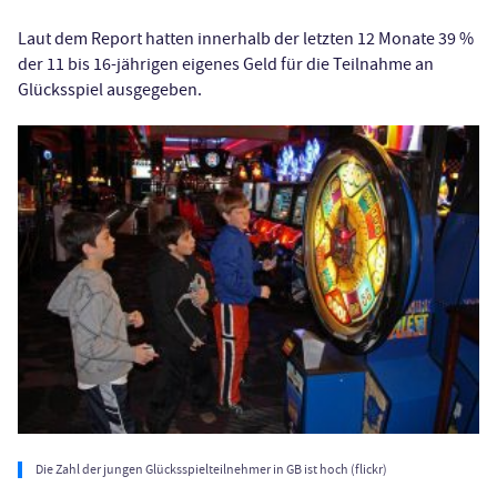
Laut dem Report hatten innerhalb der letzten 12 Monate 39 %
der 11 bis 16-jährigen eigenes Geld für die Teilnahme an
Glücksspiel ausgegeben.
Die Zahl der jungen Glücksspielteilnehmer in GB ist hoch (flickr)