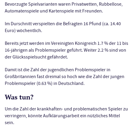
Bevorzugte Spielvarianten waren Privatwetten, Rubbellose,
Automatenspiele und Kartenspiele mit Freunden.
Im Durschnitt verspielten die Befragten 16 Pfund (ca. 14.40
Euro) wöchentlich.
Bereits jetzt werden im Vereinigten Königreich 1.7 % der 11 bis
16-jährigen als Problemspieler geführt. Weiter 2.2 % sind von
der Glücksspielsucht gefährdet.
Damit ist die Zahl der jugendlichen Problemspieler in
Großbritannien fast dreimal so hoch wie die Zahl der jungen
Problemspieler (0.63 %) in Deutschland.
Was tun?
Um die Zahl der krankhaften- und problematischen Spieler zu
verringern, könnte Aufklärungsarbeit ein nützliches Mittel
sein.