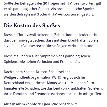
Sollte der Befragte 5 der 20 Fragen mit „Ja“ beantworten, gilt
er als pathologischer Spieler. Als problematische Spieler
werden Befragte mit 3 oder 4 „Ja“-Antworten eingestuft.
Die Kosten des Spaßes
Diese hoffnungsvoll sinkenden Zahlen können leider nicht
darüber hinwegtäuschen, dass mit dem krankhaften Spielen
signifikante Volkswirtschaftliche Folgen verbunden sind.
Diese resultieren aus Symptomen des pathologischen
Spielens, wie hohen Verlusten und Kriminalität.
Nach einem Kosten-Nutzen-Schlüssel der
Weltgesundheitsorganisation (WHO) ergibt sich für
Deutschland ein jährliches Minus von 411 Millionen Euro.
Immaterielle Schäden, wie das Leid von krankhaften Spielern,
ihren Familien und Freunden ist dabei noch nicht inbegriffen.
Alles in allem könnte der jährliche Schaden im