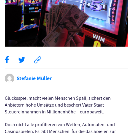
Stefanie Müller
Glücksspiel macht vielen Menschen Spaß, sichert den
Anbietern hohe Umsätze und beschert Vater Staat
Steuereinnahmen in Millionenhöhe – europaweit.
Doch nicht alle profitieren von Wetten, Automaten- und
Casinospielen. Es gibt Menschen, für die das Spielen zur