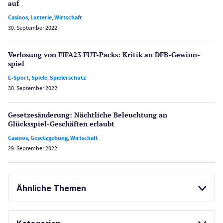
auf
Casinos
,
Lotterie
,
Wirtschaft
30. September 2022
Verlosung von FIFA23 FUT-Packs: Kritik an DFB-Gewinn­
spiel
E-Sport
,
Spiele
,
Spielerschutz
30. September 2022
Gesetzes­änderung: Nächtliche Beleuch­tung an
Glücksspiel-Geschäften erlaubt
Casinos
,
Gesetzgebung
,
Wirtschaft
29. September 2022
Ähnliche Themen
SPIELAUTOMATEN
GLÜCKSSPIEL ONLINE