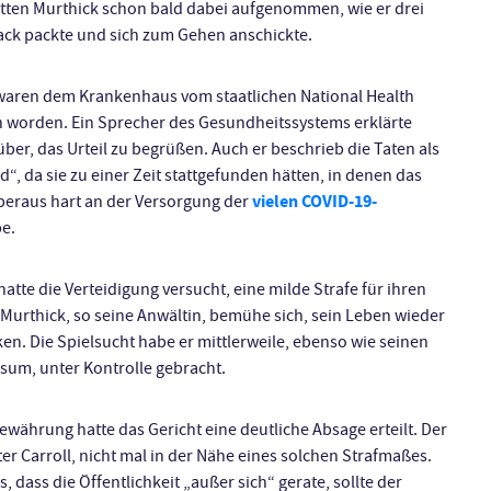
 hatten Murthick schon bald dabei aufgenommen, wie er drei
ack packte und sich zum Gehen anschickte.
waren dem Krankenhaus vom staatlichen National Health
n worden. Ein Sprecher des Gesundheitssystems erklärte
er, das Urteil zu begrüßen. Auch er beschrieb die Taten als
, da sie zu einer Zeit stattgefunden hätten, in denen das
vielen COVID-19-
eraus hart an der Versorgung der
e.
tte die Verteidigung versucht, eine milde Strafe für ihren
Murthick, so seine Anwältin, bemühe sich, sein Leben wieder
en. Die Spielsucht habe er mittlerweile, ebenso wie seinen
um, unter Kontrolle gebracht.
währung hatte das Gericht eine deutliche Absage erteilt. Der
ter Carroll, nicht mal in der Nähe eines solchen Strafmaßes.
 dass die Öffentlichkeit „außer sich“ gerate, sollte der