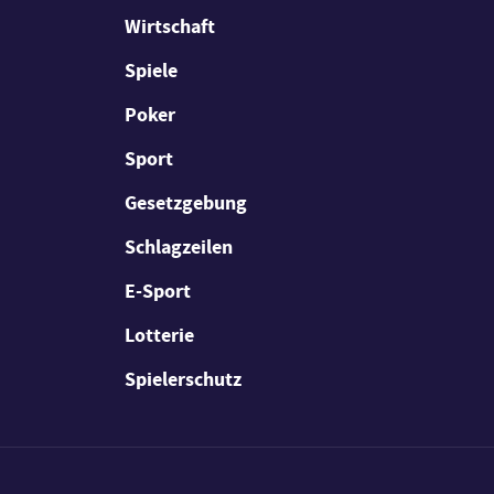
Wirtschaft
Spiele
Poker
Sport
Gesetzgebung
Schlagzeilen
E-Sport
Lotterie
Spielerschutz