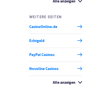
Alle anzeigen
Poker
Schlagzeilen
WEITERE SEITEN
CasinoOnline.de
Spiele
Echtgeld
Spielerschutz
PayPal Casinos
Sport
Novoline Casinos
Wetten
Alle anzeigen
Merkur Casinos
Wirtschaft
Spielautomaten