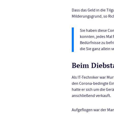
Dass das Geld in die Til
Milderungsgrund, so Rich
Sie haben diese Co
konnten, jedes Mal 
Bedürfnisse zu befr
die Sie ganz allein 
Beim Diebst
Als IT-Techniker war Mu
den Corona-bedingte Ein
hatte er sich um die Ge
anschließend verkauft.
Aufgeflogen war der Ma