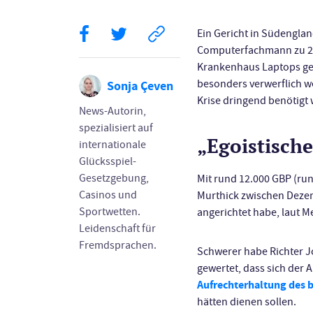
Ein Gericht in Südenglan
Computerfachmann zu 26 
Krankenhaus Laptops ges
besonders verwerflich we
Sonja Çeven
Krise dringend benötigt
News-Autorin,
spezialisiert auf
„Egoistische
internationale
Glücksspiel-
Gesetzgebung,
Mit rund 12.000 GBP (run
Casinos und
Murthick zwischen Dezem
Sportwetten.
angerichtet habe, laut M
Leidenschaft für
Fremdsprachen.
Schwerer habe Richter J
gewertet, dass sich der 
Aufrechterhaltung des 
hätten dienen sollen.