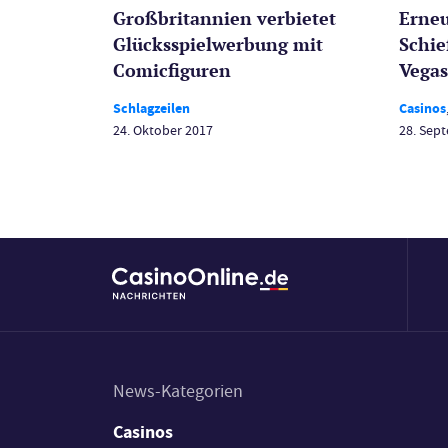
Großbritannien verbietet
Erneu
Glücksspielwerbung mit
Schie
Comicfiguren
Vegas
Schlagzeilen
Casinos
24. Oktober 2017
28. Sep
News-Kategorien
Casinos