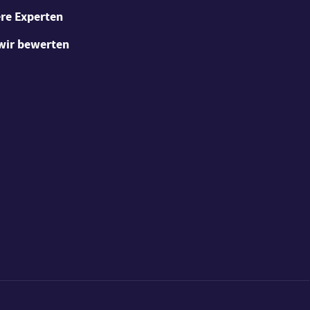
re Experten
wir bewerten
s