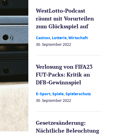
WestLotto-Podcast
räumt mit Vorurteilen
zum Glücksspiel auf
Casinos
,
Lotterie
,
Wirtschaft
30. September 2022
Verlosung von FIFA23
FUT-Packs: Kritik an
DFB-Gewinn­spiel
E-Sport
,
Spiele
,
Spielerschutz
30. September 2022
Gesetzes­änderung:
Nächtliche Beleuch­tung