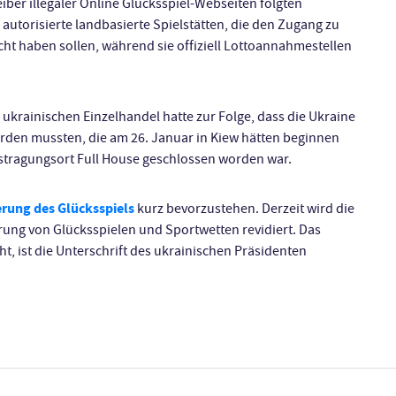
iber illegaler Online Glücksspiel-Webseiten folgten
utorisierte landbasierte Spielstätten, die den Zugang zu
ht haben sollen, während sie offiziell Lottoannahmestellen
ukrainischen Einzelhandel hatte zur Folge, dass die Ukraine
den mussten, die am 26. Januar in Kiew hätten beginnen
stragungsort Full House geschlossen worden war.
rung des Glücksspiels
kurz bevorzustehen. Derzeit wird die
ung von Glücksspielen und Sportwetten revidiert. Das
ht, ist die Unterschrift des ukrainischen Präsidenten