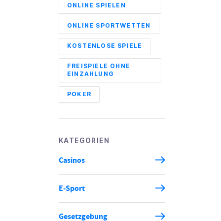
ONLINE SPIELEN
ONLINE SPORTWETTEN
KOSTENLOSE SPIELE
FREISPIELE OHNE
EINZAHLUNG
POKER
KATEGORIEN
Casinos
E-Sport
Gesetzgebung