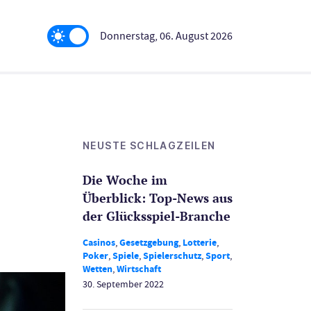
Donnerstag, 06. August 2026
NEUSTE SCHLAGZEILEN
Die Woche im
Überblick: Top-News aus
der Glücksspiel-Branche
Casinos
,
Gesetzgebung
,
Lotterie
,
Poker
,
Spiele
,
Spielerschutz
,
Sport
,
Wetten
,
Wirtschaft
30. September 2022