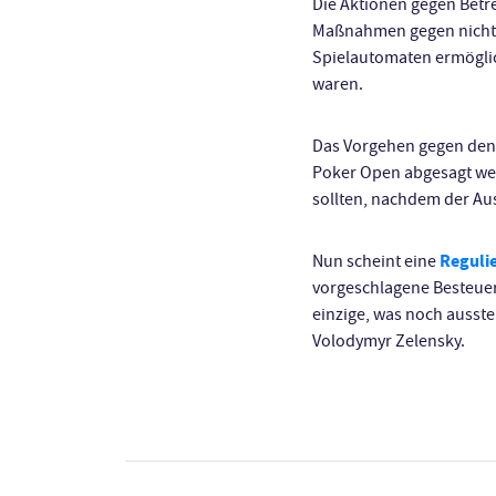
Die Aktionen gegen Betre
Maßnahmen gegen nicht a
Spielautomaten ermöglic
waren.
Das Vorgehen gegen den 
Poker Open abgesagt wer
sollten, nachdem der Au
Regulie
Nun scheint eine
vorgeschlagene Besteuer
einzige, was noch ausste
Volodymyr Zelensky.