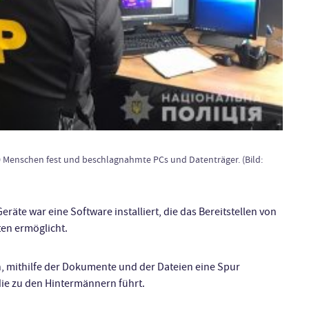
 Menschen fest und beschlagnahmte PCs und Datenträger. (Bild:
eräte war eine Software installiert, die das Bereitstellen von
ten ermöglicht.
, mithilfe der Dokumente und der Dateien eine Spur
ie zu den Hintermännern führt.