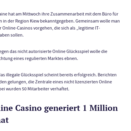
raine hat am Mittwoch ihre Zusammenarbeit mit dem Büro für
en in der Region Kiew bekanntgegeben. Gemeinsam wolle man
r Online-Casinos vorgehen, die sich als „legitime IT-
aben sollen.
en das nicht autorisierte Online Glücksspiel wolle die
chtung eines regulierten Marktes ebnen.
as illegale Glücksspiel scheint bereits erfolgreich. Berichten
den gelungen, die Zentrale eines nicht lizenzierten Online
bei wurden 50 Mitarbeiter verhaftet.
line Casino generiert 1 Million
at