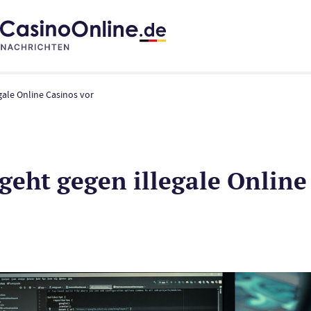
egale Online Casinos vor
 geht gegen illegale Online