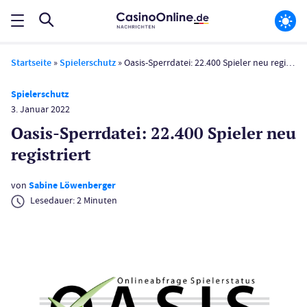
Startseite
»
Spielerschutz
»
Oasis-Sperrdatei: 22.400 Spieler neu registriert
Spielerschutz
3. Januar 2022
Oasis-Sperrdatei: 22.400 Spieler neu
registriert
von
Sabine Löwenberger
Lesedauer:
2
Minuten