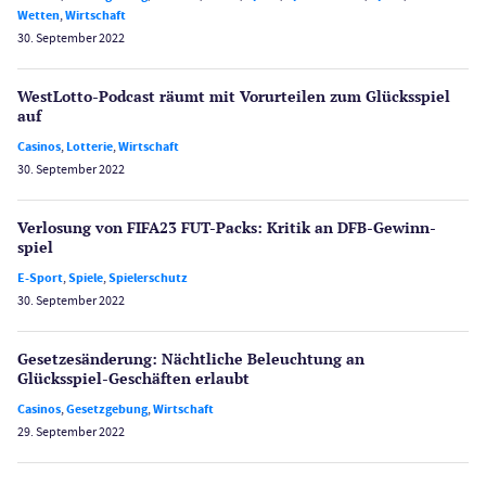
Wetten
,
Wirtschaft
30. September 2022
WestLotto-Podcast räumt mit Vorurteilen zum Glücksspiel
auf
Casinos
,
Lotterie
,
Wirtschaft
30. September 2022
Verlosung von FIFA23 FUT-Packs: Kritik an DFB-Gewinn­
spiel
E-Sport
,
Spiele
,
Spielerschutz
30. September 2022
Gesetzes­änderung: Nächtliche Beleuch­tung an
Glücksspiel-Geschäften erlaubt
Casinos
,
Gesetzgebung
,
Wirtschaft
29. September 2022