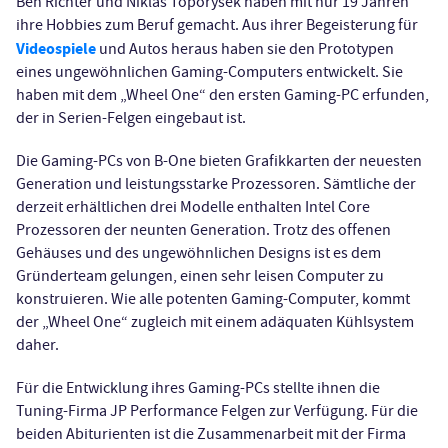
Ben Richter und Niklas Toporysek haben mit nur 19 Jahren
ihre Hobbies zum Beruf gemacht. Aus ihrer Begeisterung für
Videospiele
und Autos heraus haben sie den Prototypen
eines ungewöhnlichen Gaming-Computers entwickelt. Sie
haben mit dem „Wheel One“ den ersten Gaming-PC erfunden,
der in Serien-Felgen eingebaut ist.
Die Gaming-PCs von B-One bieten Grafikkarten der neuesten
Generation und leistungsstarke Prozessoren. Sämtliche der
derzeit erhältlichen drei Modelle enthalten Intel Core
Prozessoren der neunten Generation. Trotz des offenen
Gehäuses und des ungewöhnlichen Designs ist es dem
Gründerteam gelungen, einen sehr leisen Computer zu
konstruieren. Wie alle potenten Gaming-Computer, kommt
der „Wheel One“ zugleich mit einem adäquaten Kühlsystem
daher.
Für die Entwicklung ihres Gaming-PCs stellte ihnen die
Tuning-Firma JP Performance Felgen zur Verfügung. Für die
beiden Abiturienten ist die Zusammenarbeit mit der Firma