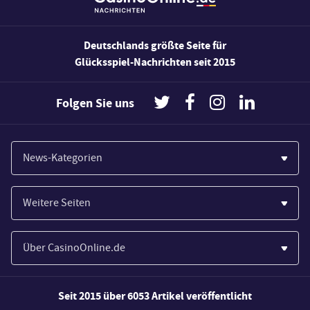
Deutschlands größte Seite für
Glücksspiel-Nachrichten seit 2015
Folgen Sie uns
News-Kategorien
Casinos
Weitere Seiten
Wirtschaft
Paypal Casinos
Spiele
Über CasinoOnline.de
Novoline Casinos
Poker
Über Uns
Merkur Casinos
Seit 2015 über 6053 Artikel veröffentlicht
Sport
Unsere Experten