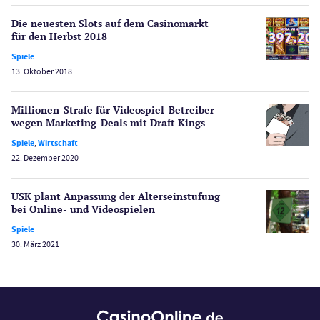
Schlagzeilen
Die neuesten Slots auf dem Casinomarkt
Merkur Casinos
für den Herbst 2018
Spiele
Spiele
Spielautomaten
13. Oktober 2018
Spielerschutz
Casino Testberichte
Millionen-Strafe für Videospiel-Betreiber
wegen Marketing-Deals mit Draft Kings
Sport
Spiele
,
Wirtschaft
Bonus Ohne Einzahlung
22. Dezember 2020
Wetten
Slot Freispiele
USK plant Anpassung der Alters­einstufung
bei Online- und Videospielen
Wirtschaft
Spiele
30. März 2021