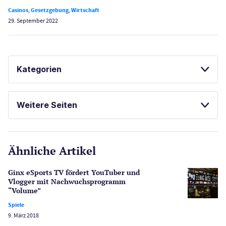
Casinos
,
Gesetzgebung
,
Wirtschaft
29. September 2022
Kategorien
Casinos
Weitere Seiten
E-Sport
CasinoOnline.de
Ähnliche Artikel
Gesetzgebung
Echtgeld
Ginx eSports TV fördert YouTuber und
Lotterie
Vlogger mit Nachwuchsprogramm
PayPal Casinos
“Volume”
Spiele
Poker
9. März 2018
Novoline Casinos