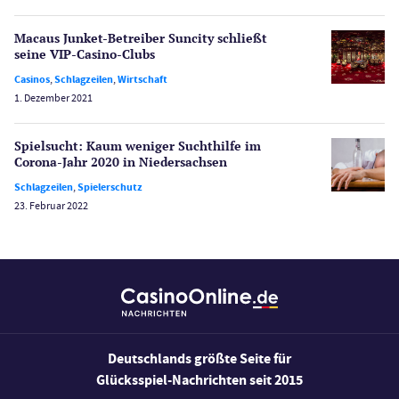
Spielerschutz
Casino Testberichte
Macaus Junket-Betreiber Suncity schließt
seine VIP-Casino-Clubs
Sport
Casinos
,
Schlagzeilen
,
Wirtschaft
Bonus Ohne Einzahlung
1. Dezember 2021
Wetten
Slot Freispiele
Spielsucht: Kaum weniger Suchthilfe im
Corona-Jahr 2020 in Niedersachsen
Wirtschaft
Schlagzeilen
,
Spielerschutz
23. Februar 2022
Deutschlands größte Seite für
Glücksspiel-Nachrichten seit 2015