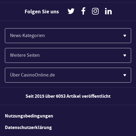
Folgen Sie uns
News-Kategorien
Casinos
Weitere Seiten
Wirtschaft
Paypal Casinos
Spiele
Über CasinoOnline.de
Novoline Casinos
Poker
Über Uns
Merkur Casinos
Seit 2015 über 6053 Artikel veröffentlicht
Sport
Unsere Experten
Spielautomaten
Gesetzgebung
Wie wir bewerten
Nutzungsbedingungen
Casino Testberichte
Schlagzeilen
FAQs
Datenschutzerklärung
Casino Bonus Angebote
E-Sport