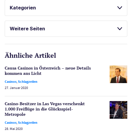
Kategorien
ONLINE ROULETTE SPIELEN
Casinos
LAS VEGAS GUIDE
Weitere Seiten
E-Sport
CasinoOnline.de
Ähnliche Artikel
Gesetzgebung
Echtgeld
Causa Casinos in Österreich – neue Details
Lotterie
kommen ans Licht
PayPal Casinos
Casinos
,
Schlagzeilen
27. Januar 2020
Poker
Novoline Casinos
Casino-Besitzer in Las Vegas verschenkt
Schlagzeilen
1.000 Freiflüge in die Glücksspiel-
Merkur Casinos
Metropole
Spiele
Casinos
,
Schlagzeilen
Spielautomaten
28. Mai 2020