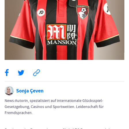
Sonja Çeven
News-Autorin, spezialisiert auf internationale Glücksspiel-
Gesetzgebung, Casinos und Sportwetten. Leidenschaft für
Fremdsprachen.