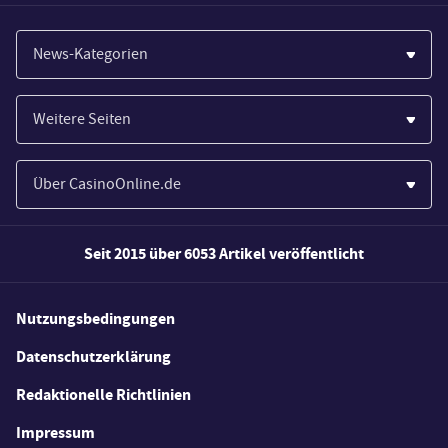
News-Kategorien
Casinos
Weitere Seiten
Wirtschaft
Paypal Casinos
Spiele
Über CasinoOnline.de
Novoline Casinos
Poker
Über Uns
Merkur Casinos
Seit 2015 über 6053 Artikel veröffentlicht
Sport
Unsere Experten
Spielautomaten
Gesetzgebung
Wie wir bewerten
Nutzungsbedingungen
Casino Testberichte
Schlagzeilen
FAQs
Datenschutzerklärung
Casino Bonus Angebote
E-Sport
Redaktionelle Richtlinien
Kostenlose Spiele
Lotterie
Impressum