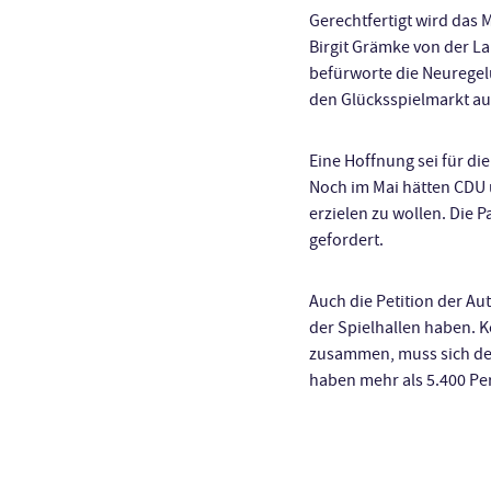
Gerechtfertigt wird das
Birgit Grämke von der 
befürworte die Neuregelu
den Glücksspielmarkt a
Eine Hoffnung sei für di
Noch im Mai hätten CDU 
erzielen zu wollen. Die 
gefordert.
Auch die Petition der A
der Spielhallen haben.
zusammen, muss sich der
haben mehr als 5.400 Per