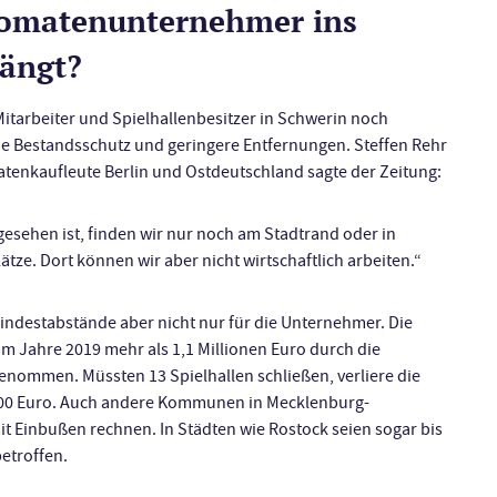
omatenunternehmer ins
rängt?
Mitarbeiter und Spielhallenbesitzer in Schwerin noch
 Bestandsschutz und geringere Entfernungen. Steffen Rehr
enkaufleute Berlin und Ostdeutschland sagte der Zeitung:
rgesehen ist, finden wir nur noch am Stadtrand oder in
tze. Dort können wir aber nicht wirtschaftlich arbeiten.“
indestabstände aber nicht nur für die Unternehmer. Die
m Jahre 2019 mehr als 1,1 Millionen Euro durch die
nommen. Müssten 13 Spielhallen schließen, verliere die
.000 Euro. Auch andere Kommunen in Mecklenburg-
Einbußen rechnen. In Städten wie Rostock seien sogar bis
betroffen.