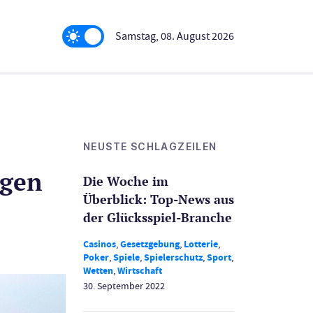
Samstag, 08. August 2026
NEUSTE SCHLAGZEILEN
egen
Die Woche im
Überblick: Top-News aus
der Glücksspiel-Branche
Casinos
,
Gesetzgebung
,
Lotterie
,
Poker
,
Spiele
,
Spielerschutz
,
Sport
,
Wetten
,
Wirtschaft
30. September 2022