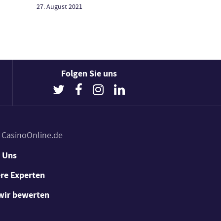
27. August 2021
Folgen Sie uns
 CasinoOnline.de
 Uns
re Experten
wir bewerten
s