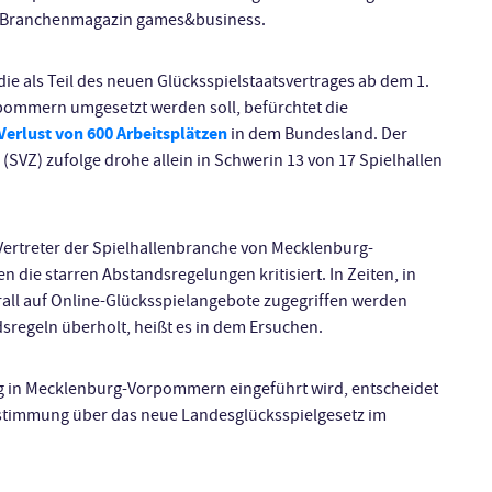
s Branchenmagazin games&business.
die als Teil des neuen Glücksspielstaatsvertrages ab dem 1.
pommern umgesetzt werden soll, befürchtet die
Verlust von 600 Arbeitsplätzen
in dem Bundesland. Der
(SVZ) zufolge drohe allein in Schwerin 13 von 17 Spielhallen
Vertreter der Spielhallenbranche von Mecklenburg-
die starren Abstandsregelungen kritisiert. In Zeiten, in
rall auf Online-Glücksspielangebote zugegriffen werden
sregeln überholt, heißt es in dem Ersuchen.
g in Mecklenburg-Vorpommern eingeführt wird, entscheidet
bstimmung über das neue Landesglücksspielgesetz im