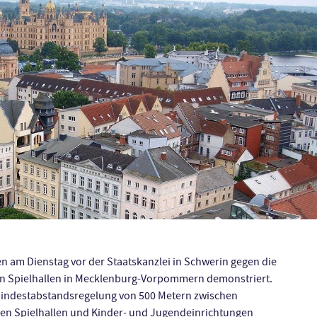
 am Dienstag vor der Staatskanzlei in Schwerin gegen die
n Spielhallen in Mecklenburg-Vorpommern demonstriert.
 Mindestabstandsregelung von 500 Metern zwischen
hen Spielhallen und Kinder- und Jugendeinrichtungen