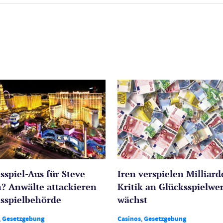
sspiel-Aus für Steve
Iren verspielen Milliard
 Anwälte attackieren
Kritik an Glücksspiel­w
sspiel­behörde
wächst
,
Gesetzgebung
Casinos
,
Gesetzgebung