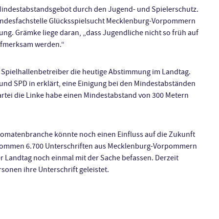
 Mindestabstandsgebot durch den Jugend- und Spielerschutz.
Landesfachstelle Glücksspielsucht Mecklenburg-Vorpommern
ng. Grämke liege daran, „dass Jugendliche nicht so früh auf
ufmerksam werden.“
e Spielhallenbetreiber die heutige Abstimmung im Landtag.
und SPD in erklärt, eine Einigung bei den Mindestabständen
Partei die Linke habe einen Mindestabstand von 300 Metern
utomatenbranche könnte noch einen Einfluss auf die Zukunft
 Kommen 6.700 Unterschriften aus Mecklenburg-Vorpommern
 Landtag noch einmal mit der Sache befassen. Derzeit
sonen ihre Unterschrift geleistet.