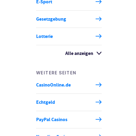
E-Sport
Gesetzgebung
Lotterie
Alle anzeigen
Poker
Schlagzeilen
WEITERE SEITEN
CasinoOnline.de
Spiele
Echtgeld
Spielerschutz
PayPal Casinos
Sport