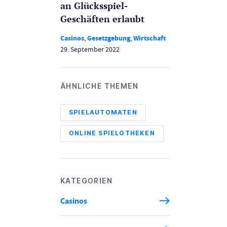
an Glücksspiel-
Geschäften erlaubt
Casinos
,
Gesetzgebung
,
Wirtschaft
29. September 2022
ÄHNLICHE THEMEN
SPIELAUTOMATEN
ONLINE SPIELOTHEKEN
KATEGORIEN
Casinos