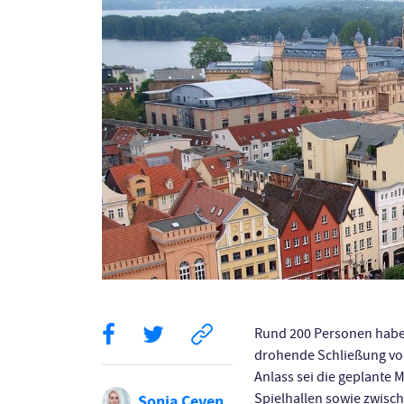
Rund 200 Personen haben
drohende Schließung vo
Anlass sei die geplante
Spielhallen sowie zwisc
Sonja Çeven