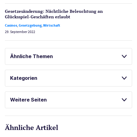
Gesetzes­änderung: Nächtliche Beleuch­tung an
Glücksspiel-Geschäften erlaubt
Casinos
,
Gesetzgebung
,
Wirtschaft
29. September 2022
Ähnliche Themen
GLÜCKSSPIEL ONLINE
Kategorien
Casinos
Weitere Seiten
E-Sport
CasinoOnline.de
Ähnliche Artikel
Gesetzgebung
Echtgeld