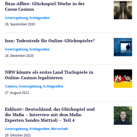
Ibiza-Affäre: Glücksspiel-Woche in der
Lotterie
Causa Casinos
PayPal Casinos
Gesetzgebung
,
Schlagzeilen
28. September 2020
Poker
Novoline Casinos
Iran: Todesstrafe für Online-Glücksspieler?
Schlagzeilen
Merkur Casinos
Gesetzgebung
,
Schlagzeilen
28. Dezember 2020
Spiele
Spielautomaten
NRW könnte als erstes Land Tischspiele in
Spielerschutz
Online-Casinos legalisieren
Casino Testberichte
Casinos
,
Gesetzgebung
,
Schlagzeilen
27. August 2021
Sport
Bonus Ohne Einzahlung
Exklusiv: Deutschland, das Glücksspiel und
Wetten
die Mafia – Interview mit dem Mafia-
Slot Freispiele
Experten Sandro Mattioli – Teil 4
Wirtschaft
Gesetzgebung
,
Schlagzeilen
,
Wirtschaft
29. Oktober 2021