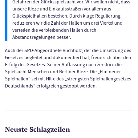
Gefahren der Glücksspielsucht vor. Wir wollen nicht, dass
unsere Kieze und Einkaufsstraßen vor allem aus
Glückspielhallen bestehen. Durch kluge Regulierung
reduzieren wir die Zahl der Hallen um drei Viertel und
verteilen die verbleibenden Hallen durch
Abstandsregelungen besser.
Auch der SPD-Abgeordnete Buchholz, der die Umsetzung des
Gesetzes begleitet und dokumentiert hat, freue sich über den
Erfolg des Gesetzes. Seiner Auffassung nach zerstöre die
Spielsucht Menschen und Berliner Kieze. Die „Flut neuer
Spielhallen“ sei mit Hilfe des „strengsten Spielhallengesetzes
Deutschlands“ erfolgreich gestoppt worden.
Neuste Schlagzeilen