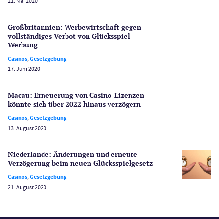
21. Mai 2020
Novoline Casinos
Schlagzeilen
Großbritannien: Werbewirtschaft gegen
Merkur Casinos
vollständiges Verbot von Glücksspiel-
Werbung
Spiele
Spielautomaten
Casinos
,
Gesetzgebung
17. Juni 2020
Spielerschutz
Casino Testberichte
Macau: Erneuerung von Casino-Lizenzen
könnte sich über 2022 hinaus verzögern
Sport
Bonus Ohne Einzahlung
Casinos
,
Gesetzgebung
13. August 2020
Wetten
Slot Freispiele
Niederlande: Änderungen und erneute
Wirtschaft
Verzögerung beim neuen Glücksspielgesetz
Casinos
,
Gesetzgebung
21. August 2020