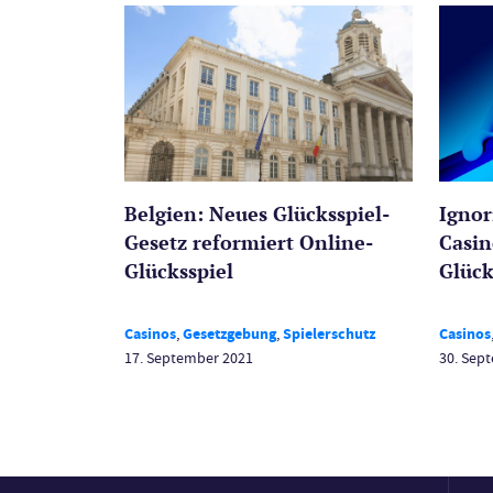
Belgien: Neues Glücksspiel-
Ignor
Gesetz reformiert Online-
Casin
Glücksspiel
Glück
Casinos
,
Gesetzgebung
,
Spielerschutz
Casinos
17. September 2021
30. Sep