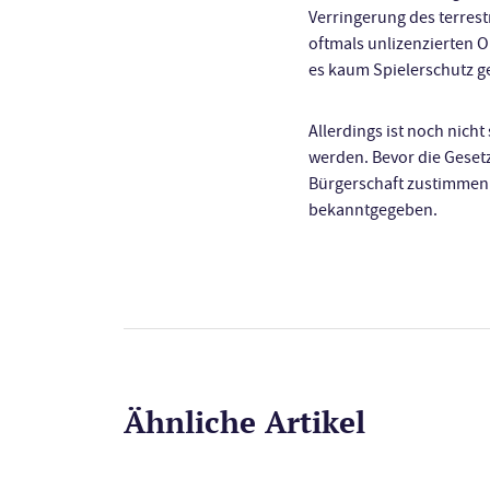
Verringerung des terrest
oftmals unlizenzierten O
es kaum Spielerschutz g
Allerdings ist noch nich
werden. Bevor die Geset
Bürgerschaft zustimmen.
bekanntgegeben.
Ähnliche Artikel