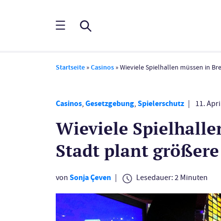
Startseite
»
Casinos
»
Wieviele Spiel­hallen müssen in B
Casinos
Gesetzgebung
Spielerschutz
,
,
|
11. Apri
Wieviele Spiel­hall
Stadt plant größere
Sonja Çeven
von
|
Lesedauer:
2
Minuten