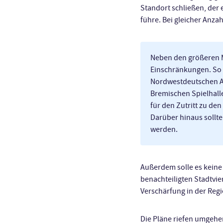
Standort schließen, der
führe. Bei gleicher Anzah
Neben den größeren 
Einschränkungen. So is
Nordwestdeutschen A
Bremischen Spielhall
für den Zutritt zu de
Darüber hinaus sollte
werden.
Außerdem solle es keine 
benachteiligten Stadtvie
Verschärfung in der Regi
Die Pläne riefen umgehen