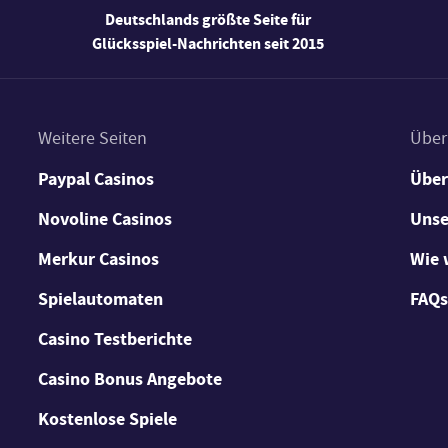
Deutschlands größte Seite für
Glücksspiel-Nachrichten seit 2015
Weitere Seiten
Über
Paypal Casinos
Über
Novoline Casinos
Unse
Merkur Casinos
Wie 
Spielautomaten
FAQ
Casino Testberichte
Casino Bonus Angebote
Kostenlose Spiele