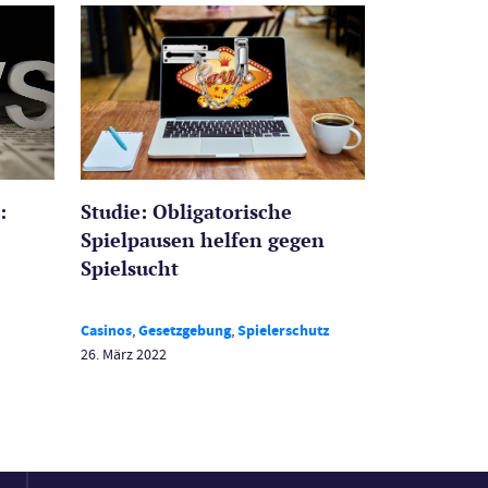
:
Studie: Obligatorische
Spielpausen helfen gegen
Spielsucht
Casinos
,
Gesetzgebung
,
Spielerschutz
26. März 2022