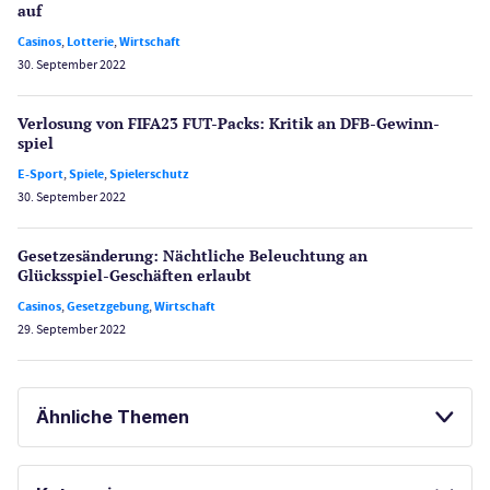
auf
Casinos
,
Lotterie
,
Wirtschaft
30. September 2022
Verlosung von FIFA23 FUT-Packs: Kritik an DFB-Gewinn­
spiel
E-Sport
,
Spiele
,
Spielerschutz
30. September 2022
Gesetzes­änderung: Nächtliche Beleuch­tung an
Glücksspiel-Geschäften erlaubt
Casinos
,
Gesetzgebung
,
Wirtschaft
29. September 2022
Ähnliche Themen
GLÜCKSSPIEL ONLINE
SPORTWETTEN