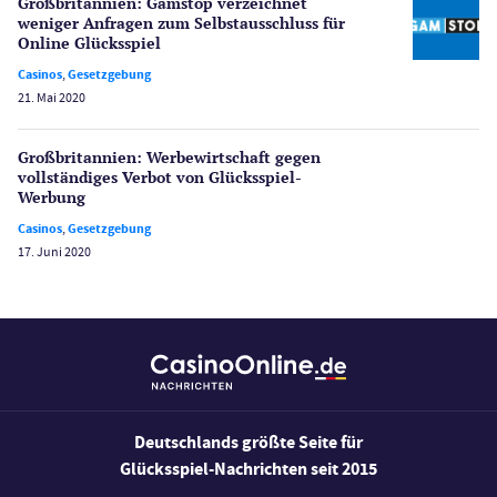
Spielerschutz
Großbritannien: Gamstop verzeichnet
Casino Testberichte
weniger Anfragen zum Selbstausschluss für
Online Glücksspiel
Sport
Casinos
,
Gesetzgebung
Bonus Ohne Einzahlung
21. Mai 2020
Wetten
Slot Freispiele
Großbritannien: Werbewirtschaft gegen
vollständiges Verbot von Glücksspiel-
Wirtschaft
Werbung
Casinos
,
Gesetzgebung
17. Juni 2020
Deutschlands größte Seite für
Glücksspiel-Nachrichten seit 2015