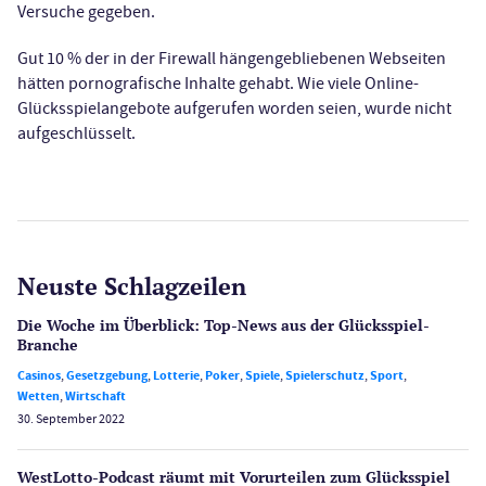
Versuche gegeben.
Gut 10 % der in der Firewall hängengebliebenen Webseiten
hätten pornografische Inhalte gehabt. Wie viele Online-
Glücksspielangebote aufgerufen worden seien, wurde nicht
aufgeschlüsselt.
Neuste Schlagzeilen
Die Woche im Überblick: Top-News aus der Glücksspiel-
Branche
Casinos
,
Gesetzgebung
,
Lotterie
,
Poker
,
Spiele
,
Spielerschutz
,
Sport
,
Wetten
,
Wirtschaft
30. September 2022
WestLotto-Podcast räumt mit Vorurteilen zum Glücksspiel