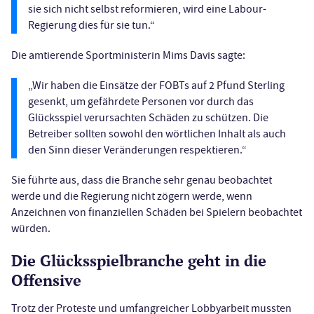
sie sich nicht selbst reformieren, wird eine Labour-
Regierung dies für sie tun.“
Die amtierende Sportministerin Mims Davis sagte:
„Wir haben die Einsätze der FOBTs auf 2 Pfund Sterling
gesenkt, um gefährdete Personen vor durch das
Glücksspiel verursachten Schäden zu schützen. Die
Betreiber sollten sowohl den wörtlichen Inhalt als auch
den Sinn dieser Veränderungen respektieren.“
Sie führte aus, dass die Branche sehr genau beobachtet
werde und die Regierung nicht zögern werde, wenn
Anzeichnen von finanziellen Schäden bei Spielern beobachtet
würden.
Die Glücksspielbranche geht in die
Offensive
Trotz der Proteste und umfangreicher Lobbyarbeit mussten