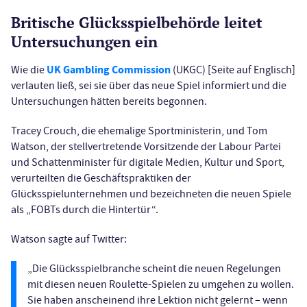
Britische Glücksspielbehörde leitet
Untersuchungen ein
UK Gambling Commission
Wie die
(UKGC) [Seite auf Englisch]
verlauten ließ, sei sie über das neue Spiel informiert und die
Untersuchungen hätten bereits begonnen.
Tracey Crouch, die ehemalige Sportministerin, und Tom
Watson, der stellvertretende Vorsitzende der Labour Partei
und Schattenminister für digitale Medien, Kultur und Sport,
verurteilten die Geschäftspraktiken der
Glücksspielunternehmen und bezeichneten die neuen Spiele
als „FOBTs durch die Hintertür“.
Watson sagte auf Twitter:
„Die Glücksspielbranche scheint die neuen Regelungen
mit diesen neuen Roulette-Spielen zu umgehen zu wollen.
Sie haben anscheinend ihre Lektion nicht gelernt – wenn