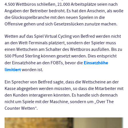
4.500 Wettbüros schließen, 21.000 Arbeitsplätze seien nach
Angaben der Betreiber bedroht. Es hat den Anschein, als wolle
die Glücksspielbranche mit den neuen Spielen in die
Offensive gehen und sich Gesetzeslücken zunutze machen.
Wetten auf das Spiel Virtual Cycling von Betfred werden nicht
an den Wett-Terminals platziert, sondern der Spieler muss
einen Wettschein am Schalter des Wettbüros ausfüllen. Bis zu
500 Pfund Sterling können gesetzt werden. Dies entspricht
Einsatzhöhe
der Einsatzhöhe an den FOBTs, bevor die
limitiert
worden ist.
Ein Sprecher von Betfred sagte, dass die Wettscheine an der
Kasse abgegeben werden müssten, so dass die Mitarbeiter mit
den Kunden interagieren könnten. Es handle sich demnach
nicht um Spiele mit der Maschine, sondern um „Over The
Counter Wetten“.