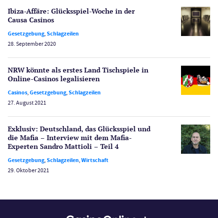
Ibiza-Affäre: Glücksspiel-Woche in der
Schlagzeilen
Causa Casinos
Merkur Casinos
Gesetzgebung
,
Schlagzeilen
Spiele
28. September 2020
Spielautomaten
Spielerschutz
NRW könnte als erstes Land Tischspiele in
Casino Testberichte
Online-Casinos legalisieren
Casinos
,
Gesetzgebung
,
Schlagzeilen
Sport
27. August 2021
Bonus Ohne Einzahlung
Wetten
Exklusiv: Deutschland, das Glücksspiel und
Slot Freispiele
die Mafia – Interview mit dem Mafia-
Experten Sandro Mattioli – Teil 4
Wirtschaft
Gesetzgebung
,
Schlagzeilen
,
Wirtschaft
29. Oktober 2021