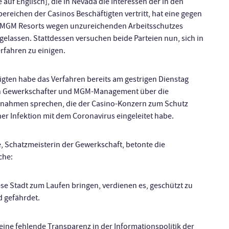
e auf Englisch], die in Nevada die Interessen der in den
reichen der Casinos Beschäftigten vertritt, hat eine gegen
 MGM Resorts wegen unzureichenden Arbeitsschutzes
ngelassen. Stattdessen versuchen beide Parteien nun, sich in
rfahren zu einigen.
igten habe das Verfahren bereits am gestrigen Dienstag
n Gewerkschafter und MGM-Management über die
nahmen sprechen, die der Casino-Konzern zum Schutz
iner Infektion mit dem Coronavirus eingeleitet habe.
, Schatzmeisterin der Gewerkschaft, betonte die
che:
iese Stadt zum Laufen bringen, verdienen es, geschützt zu
d gefährdet.
e eine fehlende Transparenz in der Informationspolitik der