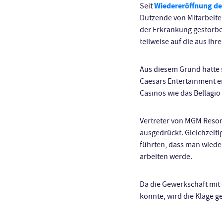
Wiedereröffnung de
Seit
Dutzende von Mitarbeiter
der Erkrankung gestorben
teilweise auf die aus i
Aus diesem Grund hatte 
Caesars Entertainment e
Casinos wie das Bellag
Vertreter von MGM Resort
ausgedrückt. Gleichzeiti
führten, dass man wied
arbeiten werde.
Da die Gewerkschaft mit 
konnte, wird die Klage g