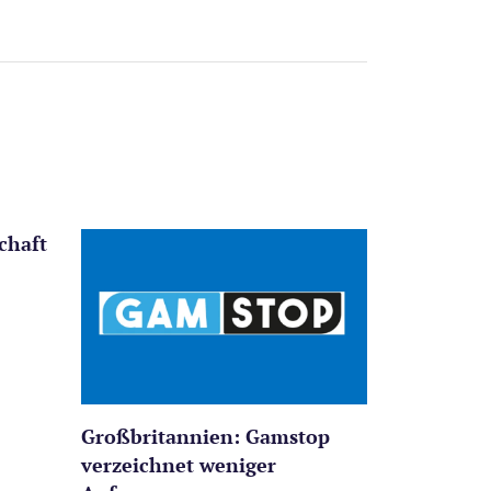
chaft
Großbritannien: Gamstop
verzeichnet weniger