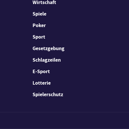
Wirtschaft
Spiele
Poker
Sport
Gesetzgebung
Schlagzeilen
E-Sport
Lotterie
Spielerschutz