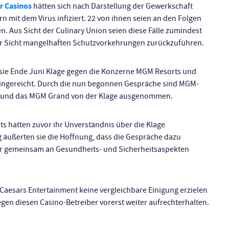
r Casinos
hätten sich nach Darstellung der Gewerkschaft
n mit dem Virus infiziert. 22 von ihnen seien an den Folgen
. Aus Sicht der Culinary Union seien diese Fälle zumindest
hrer Sicht mangelhaften Schutzvorkehrungen zurückzuführen.
sie Ende Juni Klage gegen die Konzerne MGM Resorts und
ingereicht. Durch die nun begonnen Gespräche sind MGM-
io und das MGM Grand von der Klage ausgenommen.
s hatten zuvor ihr Unverständnis über die Klage
g äußerten sie die Hoffnung, dass die Gespräche dazu
er gemeinsam an Gesundheits- und Sicherheitsaspekten
Caesars Entertainment keine vergleichbare Einigung erzielen
egen diesen Casino-Betreiber vorerst weiter aufrechterhalten.