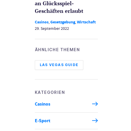
an Glücksspiel-
Geschäften erlaubt
Casinos
,
Gesetzgebung
,
Wirtschaft
29. September 2022
ÄHNLICHE THEMEN
LAS VEGAS GUIDE
KATEGORIEN
Casinos
E-Sport