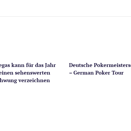
egas kann für das Jahr
Deutsche Pokermeisters
einen sehenswerten
– German Poker Tour
chwung verzeichnen