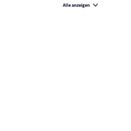
Alle anzeigen
Merkur Casinos
Wirtschaft
Spielautomaten
Casino Testberichte
Bonus Ohne Einzahlung
Slot Freispiele