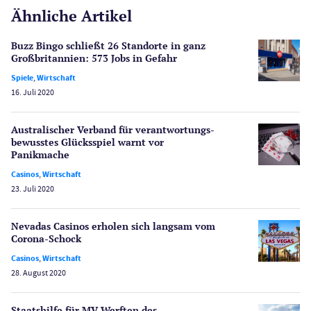
Ähnliche Artikel
Gesetzgebung
Echtgeld
Buzz Bingo schließt 26 Standorte in ganz
Lotterie
Großbritannien: 573 Jobs in Gefahr
PayPal Casinos
Spiele
,
Wirtschaft
16. Juli 2020
Poker
Novoline Casinos
Australischer Verband für verantwortungs­
Schlagzeilen
bewusstes Glücksspiel warnt vor
Merkur Casinos
Panikmache
Spiele
Casinos
,
Wirtschaft
Spielautomaten
23. Juli 2020
Spielerschutz
Casino Testberichte
Nevadas Casinos erholen sich langsam vom
Corona-Schock
Sport
Casinos
,
Wirtschaft
Bonus Ohne Einzahlung
28. August 2020
Wetten
Slot Freispiele
Staatshilfe für MV Werften des