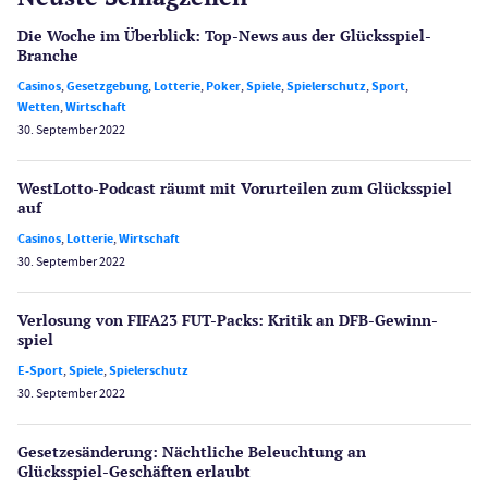
Die Woche im Überblick: Top-News aus der Glücksspiel-
Branche
Casinos
,
Gesetzgebung
,
Lotterie
,
Poker
,
Spiele
,
Spielerschutz
,
Sport
,
Wetten
,
Wirtschaft
30. September 2022
WestLotto-Podcast räumt mit Vorurteilen zum Glücksspiel
auf
Casinos
,
Lotterie
,
Wirtschaft
30. September 2022
Verlosung von FIFA23 FUT-Packs: Kritik an DFB-Gewinn­
spiel
E-Sport
,
Spiele
,
Spielerschutz
30. September 2022
Gesetzes­änderung: Nächtliche Beleuch­tung an
Glücksspiel-Geschäften erlaubt