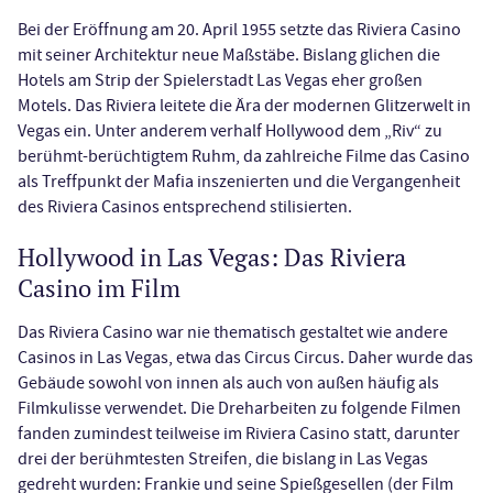
Bei der Eröffnung am 20. April 1955 setzte das Riviera Casino
mit seiner Architektur neue Maßstäbe. Bislang glichen die
Hotels am Strip der Spielerstadt Las Vegas eher großen
Motels. Das Riviera leitete die Ära der modernen Glitzerwelt in
Vegas ein. Unter anderem verhalf Hollywood dem „Riv“ zu
berühmt-berüchtigtem Ruhm, da zahlreiche Filme das Casino
als Treffpunkt der Mafia inszenierten und die Vergangenheit
des Riviera Casinos entsprechend stilisierten.
Hollywood in Las Vegas: Das Riviera
Casino im Film
Das Riviera Casino war nie thematisch gestaltet wie andere
Casinos in Las Vegas, etwa das Circus Circus. Daher wurde das
Gebäude sowohl von innen als auch von außen häufig als
Filmkulisse verwendet. Die Dreharbeiten zu folgende Filmen
fanden zumindest teilweise im Riviera Casino statt, darunter
drei der berühmtesten Streifen, die bislang in Las Vegas
gedreht wurden: Frankie und seine Spießgesellen (der Film