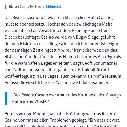
Riviera Casino bei Nacht (
Bildquelle
).
Das Riviera Casino war zwar ein klassisches Mafia Casino,
musste aber selbst zu Hochzeiten der zwielichtigen Mafia
Geschichte in Las Vegas hinter dem Flamingo anstehen.
Dieses berüchtigte Casino wurde von Bugsy Siegel geführt,
der von Historikern als die geschichtlich bedeutendste Figur
der damaligen Zeit eingestuft wird. “Ironischerweise ist das
Riviera berühmter für sein aus Filmen bekanntes Alter Ego als
für die wahrhaften Begebenheiten”, sagt Geoff Schumacher
vom Nationalmuseum für organisierte Kriminalität und
Strafverfolgung in Las Vegas, auch bekannt als Mafia Museum.
Er fasst die Geschichte des Casinos wie folgt zusammen:
“Das Riviera Casino war immer das Kronjuwel der Chicago
Mafia in der Wüste.”
Bereits wenige Monate nach der Eröffnung war das Riviera
Casino von finanziellen Problemen geplagt. “Ein paar clevere
Typen mit Verbindungen zur Mafia stellten das Casino wieder