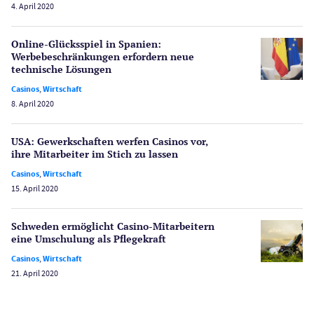
4. April 2020
Poker
Novoline Casinos
Online-Glücksspiel in Spanien:
Schlagzeilen
Werbebeschränkungen erfordern neue
Merkur Casinos
technische Lösungen
Spiele
Casinos
,
Wirtschaft
Spielautomaten
8. April 2020
Spielerschutz
Casino Testberichte
USA: Gewerkschaften werfen Casinos vor,
ihre Mitarbeiter im Stich zu lassen
Sport
Casinos
,
Wirtschaft
Bonus Ohne Einzahlung
15. April 2020
Wetten
Slot Freispiele
Schweden ermöglicht Casino-Mitarbeitern
eine Umschulung als Pflegekraft
Wirtschaft
Casinos
,
Wirtschaft
21. April 2020