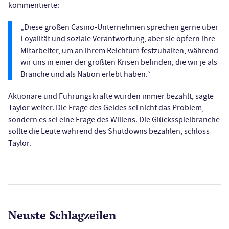
kommentierte:
„Diese großen Casino-Unternehmen sprechen gerne über
Loyalität und soziale Verantwortung, aber sie opfern ihre
Mitarbeiter, um an ihrem Reichtum festzuhalten, während
wir uns in einer der größten Krisen befinden, die wir je als
Branche und als Nation erlebt haben.“
Aktionäre und Führungskräfte würden immer bezahlt, sagte
Taylor weiter. Die Frage des Geldes sei nicht das Problem,
sondern es sei eine Frage des Willens. Die Glücksspielbranche
sollte die Leute während des Shutdowns bezahlen, schloss
Taylor.
Neuste Schlagzeilen