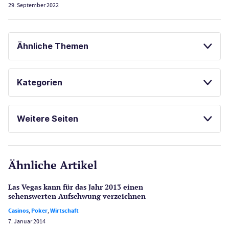
29. September 2022
Ähnliche Themen
LAS VEGAS GUIDE
ATLANTIC CITY GUIDE
Kategorien
Casinos
Weitere Seiten
E-Sport
CasinoOnline.de
Ähnliche Artikel
Gesetzgebung
Echtgeld
Las Vegas kann für das Jahr 2013 einen
Lotterie
sehenswerten Aufschwung verzeichnen
PayPal Casinos
Casinos
,
Poker
,
Wirtschaft
7. Januar 2014
Poker