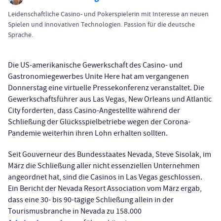
Leidenschaftliche Casino- und Pokerspielerin mit Interesse an neuen
Spielen und innovativen Technologien. Passion für die deutsche
Sprache.
Die US-amerikanische Gewerkschaft des Casino- und
Gastronomiegewerbes Unite Here hat am vergangenen
Donnerstag eine virtuelle Pressekonferenz veranstaltet. Die
Gewerkschaftsführer aus Las Vegas, New Orleans und Atlantic
City forderten, dass Casino-Angestellte während der
Schließung der Glücksspielbetriebe wegen der Corona-
Pandemie weiterhin ihren Lohn erhalten sollten.
Seit Gouverneur des Bundesstaates Nevada, Steve Sisolak, im
März die Schließung aller nicht essenziellen Unternehmen
angeordnet hat, sind die Casinos in Las Vegas geschlossen.
Ein Bericht der Nevada Resort Association vom März ergab,
dass eine 30- bis 90-tägige Schließung allein in der
Tourismusbranche in Nevada zu 158.000