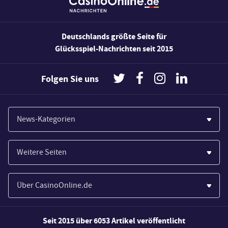
Deutschlands größte Seite für
Glücksspiel-Nachrichten seit 2015
Folgen Sie uns
News-Kategorien
Casinos
Weitere Seiten
Wirtschaft
Paypal Casinos
Spiele
Über CasinoOnline.de
Novoline Casinos
Poker
Über Uns
Merkur Casinos
Seit 2015 über 6053 Artikel veröffentlicht
Sport