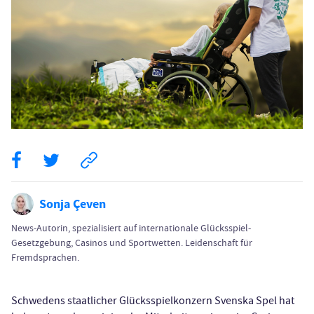
Sonja Çeven
News-Autorin, spezialisiert auf internationale Glücksspiel-
Gesetzgebung, Casinos und Sportwetten. Leidenschaft für
Fremdsprachen.
Schwedens staatlicher Glücksspielkonzern Svenska Spel hat