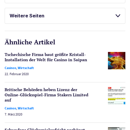
Casinos
Weitere Seiten
E-Sport
CasinoOnline.de
Ähnliche Artikel
Gesetzgebung
Echtgeld
Tschechische Firma baut größte Kristall-
Lotterie
Installation der Welt für Casino in Saipan
PayPal Casinos
Casinos
,
Wirtschaft
22. Februar 2020
Poker
Novoline Casinos
Britische Behörden heben Lizenz der
Schlagzeilen
Online-Glücksspiel-Firma Stakers Limited
Merkur Casinos
auf
Spiele
Casinos
,
Wirtschaft
Spielautomaten
7. März 2020
Spielerschutz
Casino Testberichte
Schwedens Glücksspielaufsicht verhängt