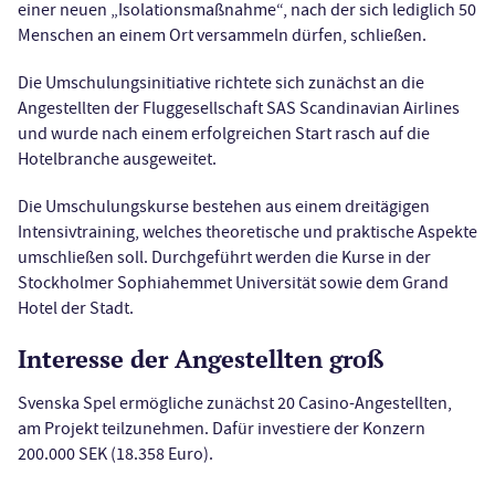
einer neuen „Isolationsmaßnahme“, nach der sich lediglich 50
Menschen an einem Ort versammeln dürfen, schließen.
Die Umschulungsinitiative richtete sich zunächst an die
Angestellten der Fluggesellschaft SAS Scandinavian Airlines
und wurde nach einem erfolgreichen Start rasch auf die
Hotelbranche ausgeweitet.
Die Umschulungskurse bestehen aus einem dreitägigen
Intensivtraining, welches theoretische und praktische Aspekte
umschließen soll. Durchgeführt werden die Kurse in der
Stockholmer Sophiahemmet Universität sowie dem Grand
Hotel der Stadt.
Interesse der Angestellten groß
Svenska Spel ermögliche zunächst 20 Casino-Angestellten,
am Projekt teilzunehmen. Dafür investiere der Konzern
200.000 SEK (18.358 Euro).