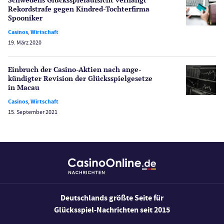
Rekordstrafe gegen Kindred-Tochterfirma
Spooniker
Sport
Bonus Ohne Einzahlung
Casinos
,
Wirtschaft
19. März 2020
Wetten
Slot Freispiele
Einbruch der Casino-Aktien nach ange­
Wirtschaft
kündigter Revision der Glücksspiel­gesetze
in Macau
Casinos
,
Wirtschaft
15. September 2021
Deutschlands größte Seite für
Glücksspiel-Nachrichten seit 2015