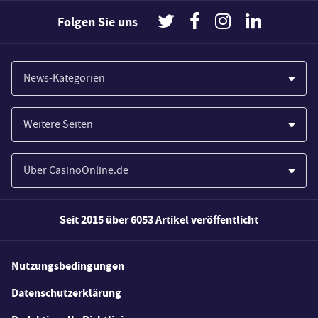
Folgen Sie uns
News-Kategorien
Casinos
Weitere Seiten
Wirtschaft
Paypal Casinos
Spiele
Über CasinoOnline.de
Novoline Casinos
Poker
Über Uns
Merkur Casinos
Seit 2015 über 6053 Artikel veröffentlicht
Sport
Unsere Experten
Spielautomaten
Gesetzgebung
Wie wir bewerten
Nutzungsbedingungen
Casino Testberichte
Schlagzeilen
FAQs
Datenschutzerklärung
Casino Bonus Angebote
E-Sport