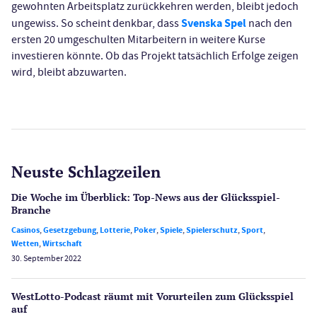
gewohnten Arbeitsplatz zurückkehren werden, bleibt jedoch
Svenska Spel
ungewiss. So scheint denkbar, dass
nach den
ersten 20 umgeschulten Mitarbeitern in weitere Kurse
investieren könnte. Ob das Projekt tatsächlich Erfolge zeigen
wird, bleibt abzuwarten.
Neuste Schlagzeilen
Die Woche im Überblick: Top-News aus der Glücksspiel-
Branche
Casinos
,
Gesetzgebung
,
Lotterie
,
Poker
,
Spiele
,
Spielerschutz
,
Sport
,
Wetten
,
Wirtschaft
30. September 2022
WestLotto-Podcast räumt mit Vorurteilen zum Glücksspiel
auf