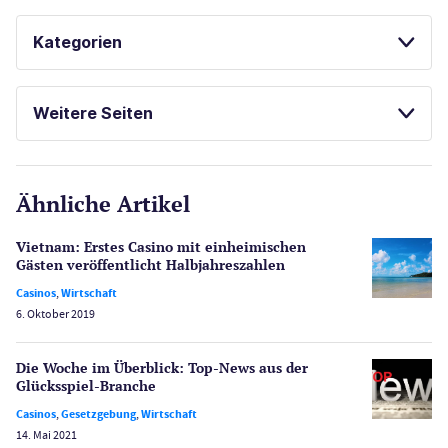
SPIELAUTOMATEN
GLÜCKSSPIEL ONLINE
Kategorien
SPORTWETTEN
KENO SPIELEN
Casinos
BESTE ONLINE CASINOS
Weitere Seiten
SPIELAUTOMATEN ONLINE SPIELEN
E-Sport
CasinoOnline.de
ONLINE SPORTWETTEN
Ähnliche Artikel
Gesetzgebung
KOSTENLOSE SPIELE
Echtgeld
Vietnam: Erstes Casino mit einheimischen
FREISPIELE OHNE EINZAHLUNG
Lotterie
Gästen veröffentlicht Halbjahres­zahlen
PayPal Casinos
Casinos
,
Wirtschaft
6. Oktober 2019
Poker
Novoline Casinos
Die Woche im Überblick: Top-News aus der
Schlagzeilen
Glücksspiel-Branche
Merkur Casinos
Casinos
,
Gesetzgebung
,
Wirtschaft
Spiele
14. Mai 2021
Spielautomaten