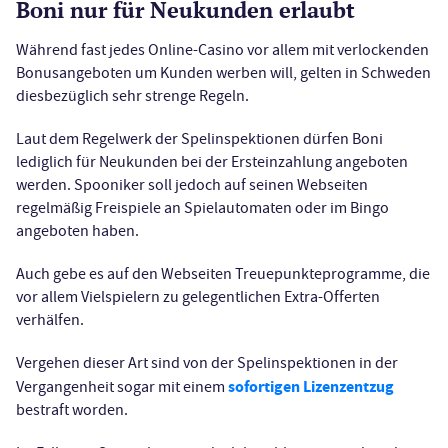
Boni nur für Neukunden erlaubt
Während fast jedes Online-Casino vor allem mit verlockenden
Bonusangeboten um Kunden werben will, gelten in Schweden
diesbezüglich sehr strenge Regeln.
Laut dem Regelwerk der Spelinspektionen dürfen Boni
lediglich für Neukunden bei der Ersteinzahlung angeboten
werden. Spooniker soll jedoch auf seinen Webseiten
regelmäßig Freispiele an Spielautomaten oder im Bingo
angeboten haben.
Auch gebe es auf den Webseiten Treuepunkteprogramme, die
vor allem Vielspielern zu gelegentlichen Extra-Offerten
verhälfen.
Vergehen dieser Art sind von der Spelinspektionen in der
sofortigen Lizenzentzug
Vergangenheit sogar mit einem
bestraft worden.