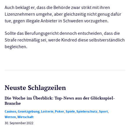
Auch beklagt er, dass die Behörde zwar strikt mit ihren
Lizenznehmern umgehe, aber gleichzeitig nicht genug dafür
tue, gegen illegale Anbieter in Schweden vorzugehen.
Sollte das Berufungsgericht dennoch entscheiden, dass die
Strafe rechtmäßig sei, werde Kindred diese selbstverständlich
begleichen.
Neuste Schlagzeilen
Die Woche im Überblick: Top-News aus der Glücksspiel-
Branche
Casinos
,
Gesetzgebung
,
Lotterie
,
Poker
,
Spiele
,
Spielerschutz
,
Sport
,
Wetten
,
Wirtschaft
30. September 2022