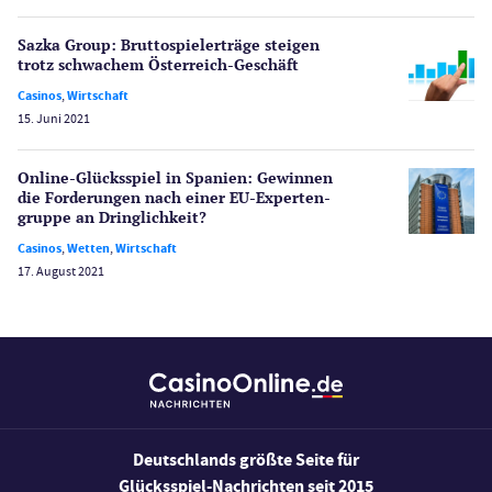
Spielerschutz
Sazka Group: Brutto­spielerträge steigen
Casino Testberichte
trotz schwachem Österreich-Geschäft
Casinos
,
Wirtschaft
Sport
15. Juni 2021
Bonus Ohne Einzahlung
Wetten
Online-Glücksspiel in Spanien: Gewinnen
Slot Freispiele
die Forderungen nach einer EU-Experten­
gruppe an Dringlichkeit?
Wirtschaft
Casinos
,
Wetten
,
Wirtschaft
17. August 2021
Deutschlands größte Seite für
Glücksspiel-Nachrichten seit 2015