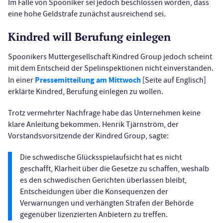
Im Falle von Spooniker sei jedoch beschlossen worden, dass
eine hohe Geldstrafe zunächst ausreichend sei.
Kindred will Berufung einlegen
Spoonikers Muttergesellschaft Kindred Group jedoch scheint
mit dem Entscheid der Spelinspektionen nicht einverstanden.
Pressemitteilung am Mittwoch
In einer
[Seite auf Englisch]
erklärte Kindred, Berufung einlegen zu wollen.
Trotz vermehrter Nachfrage habe das Unternehmen keine
klare Anleitung bekommen. Henrik Tjärnström, der
Vorstandsvorsitzende der Kindred Group, sagte:
Die schwedische Glücksspielaufsicht hat es nicht
geschafft, Klarheit über die Gesetze zu schaffen, weshalb
es den schwedischen Gerichten überlassen bleibt,
Entscheidungen über die Konsequenzen der
Verwarnungen und verhängten Strafen der Behörde
gegenüber lizenzierten Anbietern zu treffen.