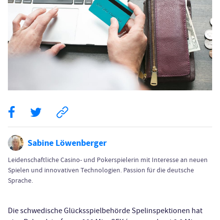
Sabine Löwenberger
Leidenschaftliche Casino- und Pokerspielerin mit Interesse an neuen
Spielen und innovativen Technologien. Passion für die deutsche
Sprache.
Die schwedische Glücksspielbehörde Spelinspektionen hat