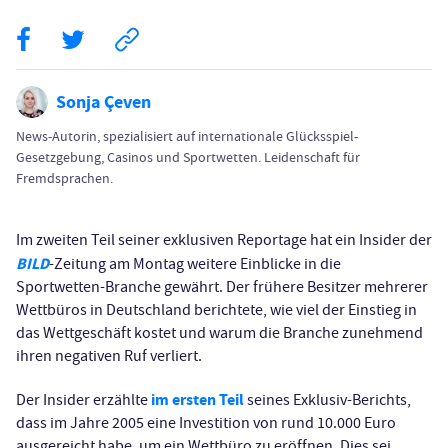
Sonja Çeven
News-Autorin, spezialisiert auf internationale Glücksspiel-
Gesetzgebung, Casinos und Sportwetten. Leidenschaft für
Fremdsprachen.
Im zweiten Teil seiner exklusiven Reportage hat ein Insider der
BILD
-Zeitung am Montag weitere Einblicke in die
Sportwetten-Branche gewährt. Der frühere Besitzer mehrerer
Wettbüros in Deutschland berichtete, wie viel der Einstieg in
das Wettgeschäft kostet und warum die Branche zunehmend
ihren negativen Ruf verliert.
im ersten Teil
Der Insider erzählte
seines Exklusiv-Berichts,
dass im Jahre 2005 eine Investition von rund 10.000 Euro
ausgereicht habe, um ein Wettbüro zu eröffnen. Dies sei