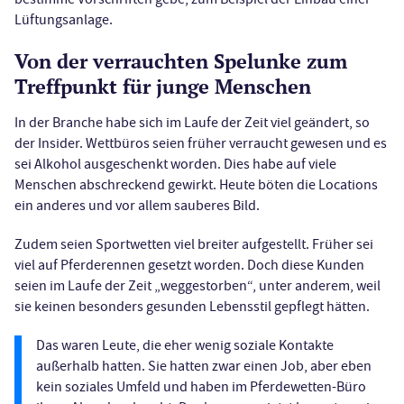
Lüftungsanlage.
Von der verrauchten Spelunke zum
Treffpunkt für junge Menschen
In der Branche habe sich im Laufe der Zeit viel geändert, so
der Insider. Wettbüros seien früher verraucht gewesen und es
sei Alkohol ausgeschenkt worden. Dies habe auf viele
Menschen abschreckend gewirkt. Heute böten die Locations
ein anderes und vor allem sauberes Bild.
Zudem seien Sportwetten viel breiter aufgestellt. Früher sei
viel auf Pferderennen gesetzt worden. Doch diese Kunden
seien im Laufe der Zeit „weggestorben“, unter anderem, weil
sie keinen besonders gesunden Lebensstil gepflegt hätten.
Das waren Leute, die eher wenig soziale Kontakte
außerhalb hatten. Sie hatten zwar einen Job, aber eben
kein soziales Umfeld und haben im Pferdewetten-Büro