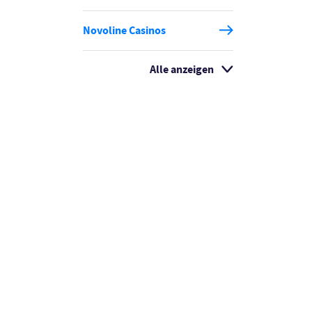
Novoline Casinos
Wetten
Alle anzeigen
Merkur Casinos
Wirtschaft
Spielautomaten
Casino Testberichte
Bonus Ohne Einzahlung
Slot Freispiele