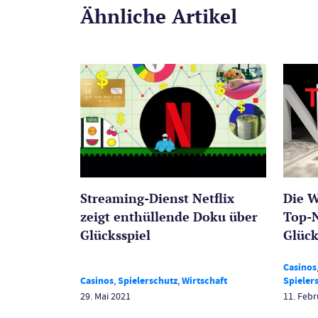
Ähnliche Artikel
Streaming-Dienst Netflix
Die W
zeigt enthüllende Doku über
Top-N
Glücksspiel
Glück
Casinos
Casinos
,
Spielerschutz
,
Wirtschaft
Spieler
29. Mai 2021
11. Febr