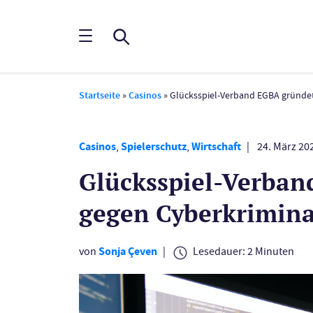
Startseite
»
Casinos
»
Glücksspiel-Verband EGBA gründet 
Casinos
Spielerschutz
Wirtschaft
,
,
|
24. März 20
Glücksspiel-Verban
gegen Cyber­krimina
Sonja Çeven
von
|
Lesedauer:
2
Minuten