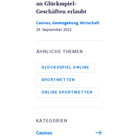
an Glücksspiel-
Geschäften erlaubt
Casinos
,
Gesetzgebung
,
Wirtschaft
29. September 2022
ÄHNLICHE THEMEN
GLÜCKSSPIEL ONLINE
SPORTWETTEN
ONLINE SPORTWETTEN
KATEGORIEN
Casinos