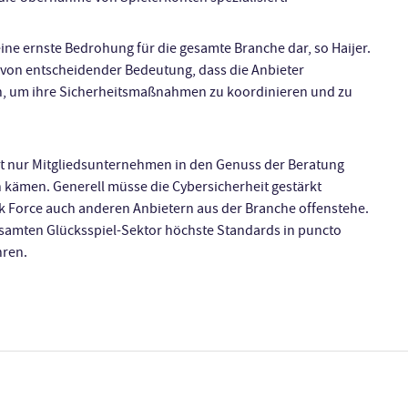
 eine ernste Bedrohung für die gesamte Branche dar, so Haijer.
 von entscheidender Bedeutung, dass die Anbieter
n, um ihre Sicherheitsmaßnahmen zu koordinieren und zu
cht nur Mitgliedsunternehmen in den Genuss der Beratung
 kämen. Generell müsse die Cybersicherheit gestärkt
k Force auch anderen Anbietern aus der Branche offenstehe.
gesamten Glücksspiel-Sektor höchste Standards in puncto
hren.