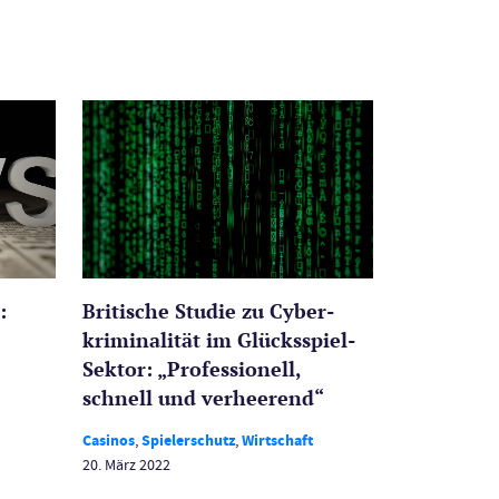
:
Britische Studie zu Cyber­
kriminalität im Glücksspiel-
Sektor: „Professionell,
schnell und verheerend“
Casinos
,
Spielerschutz
,
Wirtschaft
20. März 2022