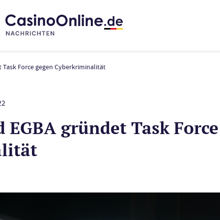
Task Force gegen Cyber­kriminalität
22
d EGBA gründet Task Force
lität