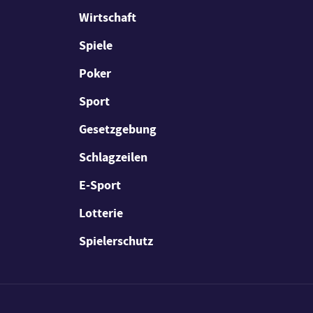
Wirtschaft
Spiele
Poker
Sport
Gesetzgebung
Schlagzeilen
E-Sport
Lotterie
Spielerschutz