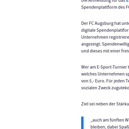
E
Die Anmeldung für das
Spendenplattform des F
Der FC Augsburg hat un
digitale Spendenplattfor
Unternehmen registriere
angezeigt. Spendenwill
und dieses mit einer fre
Wer am E-Sport-Turnier t
welches Unternehmen spe
von 5,- Euro. Für jeden 
sozialen Zweck zugutek
Ziel sei neben der Stärk
„auch am fünften 
bleiben, dabei Spaß