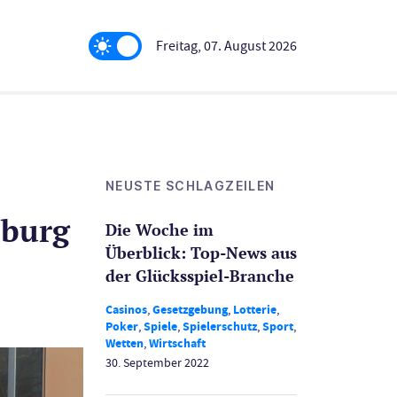
Freitag, 07. August 2026
NEUSTE SCHLAGZEILEN
sburg
Die Woche im
Überblick: Top-News aus
der Glücksspiel-Branche
Casinos
,
Gesetzgebung
,
Lotterie
,
Poker
,
Spiele
,
Spielerschutz
,
Sport
,
Wetten
,
Wirtschaft
30. September 2022