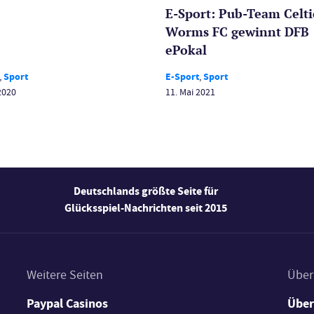
E-Sport: Pub-Team Celti
Worms FC gewinnt DFB
ePokal
,
Sport
E-Sport
,
Sport
 2020
11. Mai 2021
Deutschlands größte Seite für
Glücksspiel-Nachrichten seit 2015
Weitere Seiten
Über
Paypal Casinos
Über