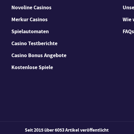
Novoline Casinos
Unse
Merkur Casinos
Wie 
Spielautomaten
FAQ
Casino Testberichte
Casino Bonus Angebote
Kostenlose Spiele
Seit 2015 über 6053 Artikel veröffentlicht