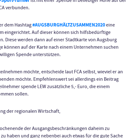
-Sport-Turnier
ist mit einer Spende in beliebiger Höhe auf der
CA verbunden.
#
AUGSBURG
HÄLT
ZUSAMMEN
2020
ter dem Hashtag
eine
m eingerichtet. Auf dieser können sich hilfsbedürftige
n. Diese werden dann auf einer Stadtkarte von Augsburg
ige können auf der Karte nach einem Unternehmen suchen
iwilligen Spende unterstützen.
eilnehmen möchte, entscheide laut FCA selbst, wieviel er an
nden möchte. Empfehlenswert sei allerdings ein Beitrag
Teilnehmer spende LEW zusätzliche 5,- Euro, die einem
ommen sollen.
ung der regionalen Wirtschaft,
Wochenende der Ausgangsbeschränkungen daheim zu
 zu haben und ganz nebenbei auch etwas für die gute Sache