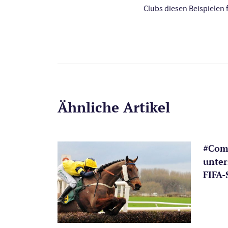
Clubs diesen Beispielen
Ähnliche Artikel
#Comb
unter
FIFA-