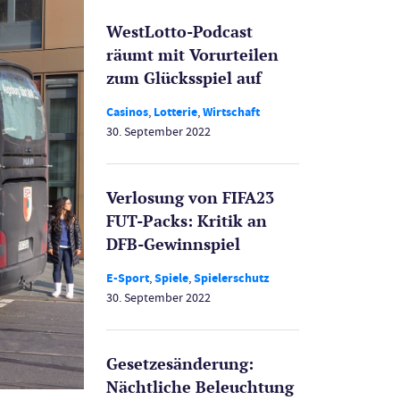
WestLotto-Podcast
räumt mit Vorurteilen
zum Glücksspiel auf
Casinos
,
Lotterie
,
Wirtschaft
30. September 2022
Verlosung von FIFA23
FUT-Packs: Kritik an
DFB-Gewinn­spiel
E-Sport
,
Spiele
,
Spielerschutz
30. September 2022
Gesetzes­änderung:
Nächtliche Beleuch­tung