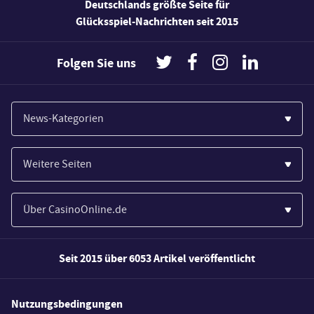
Deutschlands größte Seite für
Glücksspiel-Nachrichten seit 2015
Folgen Sie uns
News-Kategorien
Casinos
Weitere Seiten
Wirtschaft
Paypal Casinos
Spiele
Über CasinoOnline.de
Novoline Casinos
Poker
Über Uns
Merkur Casinos
Seit 2015 über 6053 Artikel veröffentlicht
Sport
Unsere Experten
Spielautomaten
Gesetzgebung
Wie wir bewerten
Nutzungsbedingungen
Casino Testberichte