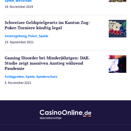
Spiele
,
Wirtschaft
Spiele
19. November 2019
Spielautomaten
Spielerschutz
Schweizer Geldspielgesetz im Kanton Zug:
Casino Testberichte
Poker-Turniere künftig legal
Gesetzgebung
,
Poker
,
Spiele
Sport
23. September 2021
Bonus Ohne Einzahlung
Wetten
Gaming Disorder bei Minderjährigen: DAK-
Slot Freispiele
Studie zeigt massiven Anstieg während
Pandemie
Wirtschaft
Schlagzeilen
,
Spiele
,
Spielerschutz
5. November 2021