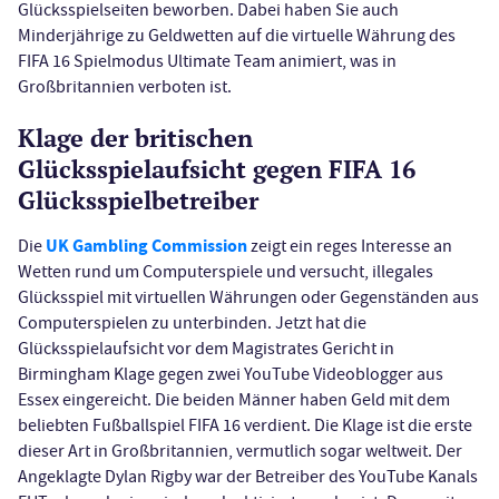
Glücksspielseiten beworben. Dabei haben Sie auch
Minderjährige zu Geldwetten auf die virtuelle Währung des
FIFA 16 Spielmodus Ultimate Team animiert, was in
Großbritannien verboten ist.
Klage der britischen
Glücksspielaufsicht gegen FIFA 16
Glücksspielbetreiber
UK Gambling Commission
Die
zeigt ein reges Interesse an
Wetten rund um Computerspiele und versucht, illegales
Glücksspiel mit virtuellen Währungen oder Gegenständen aus
Computerspielen zu unterbinden. Jetzt hat die
Glücksspielaufsicht vor dem Magistrates Gericht in
Birmingham Klage gegen zwei YouTube Videoblogger aus
Essex eingereicht. Die beiden Männer haben Geld mit dem
beliebten Fußballspiel FIFA 16 verdient. Die Klage ist die erste
dieser Art in Großbritannien, vermutlich sogar weltweit. Der
Angeklagte Dylan Rigby war der Betreiber des YouTube Kanals