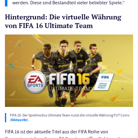
werden. Diese sind Bestandteil vieler beliebter Spiele.“
Hintergrund: Die virtuelle Währung
von FIFA 16 Ultimate Team
FIFA 16: Der Spielmodus Ultimate Team nutzt die virtuelle Währung FUT Coins
(
Bildquelle
).
FIFA 16 ist der aktuelle Titel aus der FIFA Reihe von