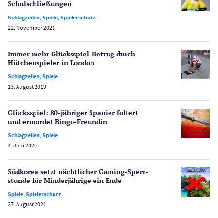
PayPal Casinos
Schulschlie­ßungen
Schlagzeilen
,
Spiele
,
Spielerschutz
Poker
22. November 2021
Novoline Casinos
Schlagzeilen
Immer mehr Glücksspiel-Betrug durch
Merkur Casinos
Hütchenspieler in London
Spiele
Schlagzeilen
,
Spiele
Spielautomaten
13. August 2019
Spielerschutz
Casino Testberichte
Glücksspiel: 80-jähriger Spanier foltert
und ermordet Bingo-Freundin
Sport
Schlagzeilen
,
Spiele
Bonus Ohne Einzahlung
4. Juni 2020
Wetten
Slot Freispiele
Südkorea setzt nächtlicher Gaming-Sperr­
stunde für Minder­jährige ein Ende
Wirtschaft
Spiele
,
Spielerschutz
27. August 2021