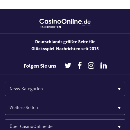
Deutschlands größte Seite für
Glücksspiel-Nachrichten seit 2015
Folgen Sie uns
News-Kategorien
Casinos
Weitere Seiten
Wirtschaft
Paypal Casinos
Spiele
Über CasinoOnline.de