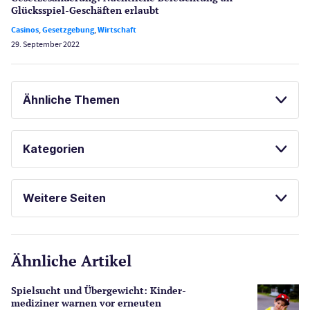
Glücksspiel-Geschäften erlaubt
Casinos
,
Gesetzgebung
,
Wirtschaft
29. September 2022
Ähnliche Themen
SPIELAUTOMATEN ONLINE SPIELEN
Kategorien
KOSTENLOSE SPIELE
Casinos
Weitere Seiten
E-Sport
CasinoOnline.de
Ähnliche Artikel
Gesetzgebung
Echtgeld
Spielsucht und Übergewicht: Kinder­
Lotterie
mediziner warnen vor erneuten