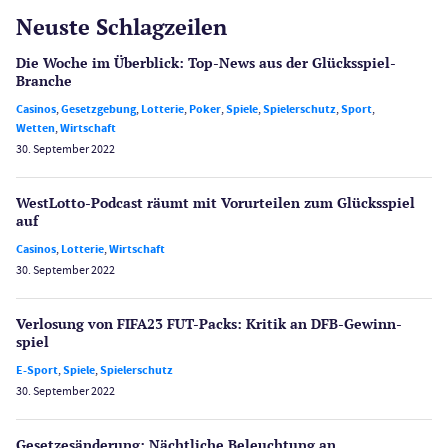
Neuste Schlagzeilen
Die Woche im Überblick: Top-News aus der Glücksspiel-
Branche
Casinos
,
Gesetzgebung
,
Lotterie
,
Poker
,
Spiele
,
Spielerschutz
,
Sport
,
Wetten
,
Wirtschaft
30. September 2022
WestLotto-Podcast räumt mit Vorurteilen zum Glücksspiel
auf
Casinos
,
Lotterie
,
Wirtschaft
30. September 2022
Verlosung von FIFA23 FUT-Packs: Kritik an DFB-Gewinn­
spiel
E-Sport
,
Spiele
,
Spielerschutz
30. September 2022
Gesetzes­änderung: Nächtliche Beleuch­tung an