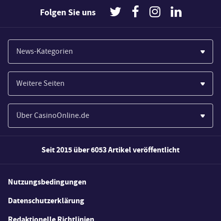
Folgen Sie uns
News-Kategorien
Casinos
Weitere Seiten
Wirtschaft
Paypal Casinos
Spiele
Über CasinoOnline.de
Novoline Casinos
Poker
Über Uns
Merkur Casinos
Seit 2015 über 6053 Artikel veröffentlicht
Sport
Unsere Experten
Spielautomaten
Gesetzgebung
Wie wir bewerten
Nutzungsbedingungen
Casino Testberichte
Schlagzeilen
FAQs
Datenschutzerklärung
Casino Bonus Angebote
E-Sport
Redaktionelle Richtlinien