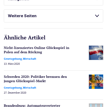
BESTE ONLINE CASINOS
Casinos
SPIELAUTOMATEN ONLINE SPIELEN
Weitere Seiten
ONLINE SPIELOTHEKEN
E-Sport
CasinoOnline.de
KOSTENLOSE SPIELE
Ähnliche Artikel
Gesetzgebung
FREISPIELE OHNE EINZAHLUNG
Echtgeld
Nicht-lizenziertes Online Glücksspiel in
Lotterie
Polen auf dem Rückzug
PayPal Casinos
Gesetzgebung
,
Wirtschaft
13. März 2020
Poker
Novoline Casinos
Schweden 2020: Politiker bremsen den
Schlagzeilen
jungen Glücksspiel-Markt
Merkur Casinos
Gesetzgebung
,
Wirtschaft
Spiele
27. Dezember 2020
Spielautomaten
Spielerschutz
Brandenburg: Automaten­vertreter