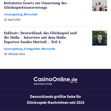
Casino Testberichte
kritisieren Gesetz zur Umsetzung des
Glücksspiel­staatsvertrags
Sport
Gesetzgebung
,
Wirtschaft
Bonus Ohne Einzahlung
22. April 2021
Wetten
Slot Freispiele
Exklusiv: Deutschland, das Glücksspiel und
die Mafia – Interview mit dem Mafia-
Wirtschaft
Experten Sandro Mattioli – Teil 4
Gesetzgebung
,
Schlagzeilen
,
Wirtschaft
29. Oktober 2021
Deutschlands größte Seite für
Glücksspiel-Nachrichten seit 2015