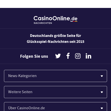
Deutschlands größte Seite für
Glücksspiel-Nachrichten seit 2015
Folgen Sie uns
News-Kategorien
Casinos
Weitere Seiten
Wirtschaft
Paypal Casinos
Spiele
Über CasinoOnline.de