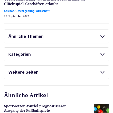
Glücksspiel-Geschäften erlaubt
Casinos
,
Gesetzgebung
,
Wirtschaft
29. September 2022
Ähnliche Themen
SPORTWETTEN
Kategorien
SPIELAUTOMATEN ONLINE SPIELEN
Casinos
ONLINE SPORTWETTEN
Weitere Seiten
KOSTENLOSE SPIELE
E-Sport
CasinoOnline.de
Ähnliche Artikel
Gesetzgebung
Echtgeld
Sportwetten-Würfel prognostizieren
Lotterie
Ausgang der Fußballspiele