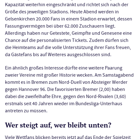
Kapazität weiterhin eingeschränkt und richtet sich nach der
Größe des jeweiligen Stadions. Heute Abend werden in
Gelsenkirchen 20.000 Fans in einem Stadion erwartet, dessen
Fassungsvermögen bei über 62.000 Zuschauern liegt.
Allerdings haben nur Getestete, Geimpfte und Genesene eine
Chance auf die personalisierten Tickets. Zudem dürfen sich
die Heimteams auf die volle Unterstützung ihrer Fans freuen,
da Gästefans bis auf Weiteres ausgeschlossen sind.
Ein ähnlich großes Interesse dürfte eine weitere Paarung
zweier Vereine mit großer Historie wecken. Am Samstagabend
kommt es in Bremen zum Nord-Duell von Absteiger Werder
gegen Hannover 96. Die favorisierten Bremer (2,00) haben
dabei die zweifelhafte Ehre, gegen den Nord-Rivalen (3,60)
erstmals seit 40 Jahren wieder im Bundesliga-Unterhaus
antreten zu müssen.
Wer steigt auf, wer bleibt unten?
Viele Wettfans blicken bereits jetzt auf das Ende der Spielzeit