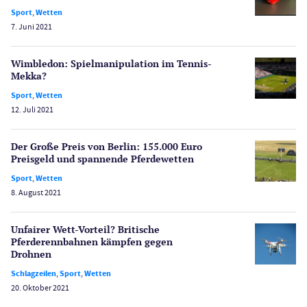
PayPal Casinos
Sport
,
Wetten
7. Juni 2021
Poker
Novoline Casinos
Wimbledon: Spiel­manipulation im Tennis-
Schlagzeilen
Mekka?
Merkur Casinos
Sport
,
Wetten
Spiele
12. Juli 2021
Spielautomaten
Spielerschutz
Der Große Preis von Berlin: 155.000 Euro
Casino Testberichte
Preisgeld und spannende Pferdewetten
Sport
,
Wetten
Sport
8. August 2021
Bonus Ohne Einzahlung
Wetten
Unfairer Wett-Vorteil? Britische
Slot Freispiele
Pferderenn­bahnen kämpfen gegen
Drohnen
Wirtschaft
Schlagzeilen
,
Sport
,
Wetten
20. Oktober 2021