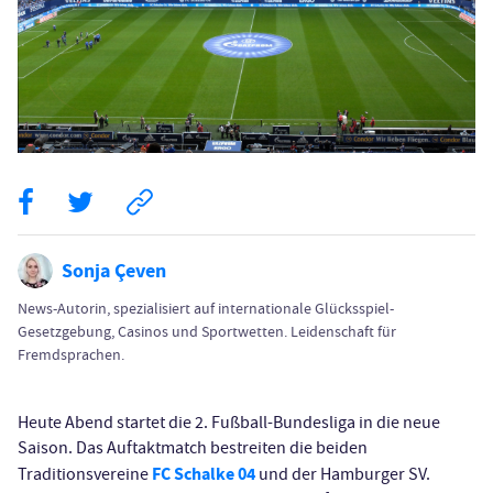
Sonja Çeven
News-Autorin, spezialisiert auf internationale Glücksspiel-
Gesetzgebung, Casinos und Sportwetten. Leidenschaft für
Fremdsprachen.
Heute Abend startet die 2. Fußball-Bundesliga in die neue
Saison. Das Auftaktmatch bestreiten die beiden
FC Schalke 04
Traditionsvereine
und der Hamburger SV.