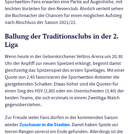
Sportwetten-Fans erwarten eine Partie auf Augenhöhe, mit
leichten Vorteilen für den Revierclub. Ähnlich verteilt sehen
die Buchmacher die Chancen für einen möglichen Aufstieg
nach Abschluss der Saison 2021/22.
Ballung der Traditionsclubs in der 2.
Liga
Wenn heute in der Gelsenkirchener Veltins-Arena um 20.30
Uhr der Anpfiff zur neuen Spielzeit erklingt, beginnt damit
gleichzeitig das Spitzenspiel des ersten Spieltages. Mit einer
Quote von 2,45 favorisieren die Sportwetten-Anbieter die
gastgebenden Schalker. Etwas höher sind die Quoten für
einen Sieg des HSV (2,80) oder ein Unentschieden (3,40) der
beiden Teams, die sich erstmals in einem Zweitliga-Match
gegenüberstehen.
Zur Freude vieler Fans dürfen in der kommenden Saison
Zuschauer in die Stadien
wieder
. Damit haben Spiele vor
leeren Rängen vorerst ein Ende gefunden. Allerdings ist die