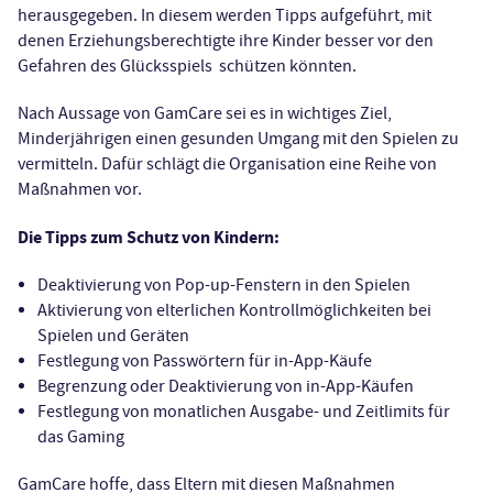
herausgegeben. In diesem werden Tipps aufgeführt, mit
denen Erziehungsberechtigte ihre Kinder besser vor den
Gefahren des Glücksspiels schützen könnten.
Nach Aussage von GamCare sei es in wichtiges Ziel,
Minderjährigen einen gesunden Umgang mit den Spielen zu
vermitteln. Dafür schlägt die Organisation eine Reihe von
Maßnahmen vor.
Die Tipps zum Schutz von Kindern:
Deaktivierung von Pop-up-Fenstern in den Spielen
Aktivierung von elterlichen Kontrollmöglichkeiten bei
Spielen und Geräten
Festlegung von Passwörtern für in-App-Käufe
Begrenzung oder Deaktivierung von in-App-Käufen
Festlegung von monatlichen Ausgabe- und Zeitlimits für
das Gaming
GamCare hoffe, dass Eltern mit diesen Maßnahmen