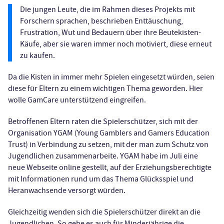
Die jungen Leute, die im Rahmen dieses Projekts mit
Forschern sprachen, beschrieben Enttäuschung,
Frustration, Wut und Bedauern über ihre Beutekisten-
Käufe, aber sie waren immer noch motiviert, diese erneut
zu kaufen.
Da die Kisten in immer mehr Spielen eingesetzt würden, seien
diese für Eltern zu einem wichtigen Thema geworden. Hier
wolle GamCare unterstützend eingreifen.
Betroffenen Eltern raten die Spielerschützer, sich mit der
Organisation YGAM (Young Gamblers and Gamers Education
Trust) in Verbindung zu setzen, mit der man zum Schutz von
Jugendlichen zusammenarbeite. YGAM habe im Juli eine
neue Webseite online gestellt, auf der Erziehungsberechtigte
mit Informationen rund um das Thema Glücksspiel und
Heranwachsende versorgt würden.
Gleichzeitig wenden sich die Spielerschützer direkt an die
Jugendlichen. So gebe es auch für Minderjährige die