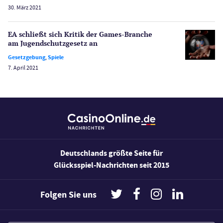
Sport
30. März 2021
Bonus Ohne Einzahlung
Wetten
EA schließt sich Kritik der Games-Branche
Slot Freispiele
am Jugend­schutzgesetz an
Wirtschaft
Gesetzgebung
,
Spiele
7. April 2021
Deutschlands größte Seite für
Glücksspiel-Nachrichten seit 2015
Folgen Sie uns