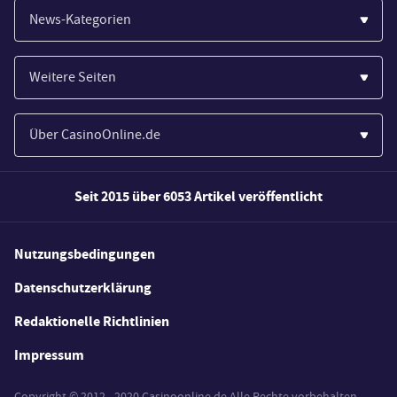
News-Kategorien
Casinos
Weitere Seiten
Wirtschaft
Paypal Casinos
Spiele
Über CasinoOnline.de
Novoline Casinos
Poker
Über Uns
Merkur Casinos
Seit 2015 über 6053 Artikel veröffentlicht
Sport
Unsere Experten
Spielautomaten
Gesetzgebung
Wie wir bewerten
Nutzungsbedingungen
Casino Testberichte
Schlagzeilen
FAQs
Datenschutzerklärung
Casino Bonus Angebote
E-Sport
Redaktionelle Richtlinien
Kostenlose Spiele
Lotterie
Impressum
Spielerschutz
Copyright © 2012 - 2020 Casinoonline.de Alle Rechte vorbehalten