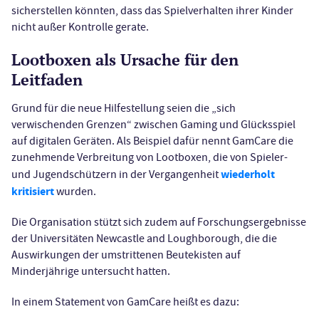
sicherstellen könnten, dass das Spielverhalten ihrer Kinder
nicht außer Kontrolle gerate.
Lootboxen als Ursache für den
Leitfaden
Grund für die neue Hilfestellung seien die „sich
verwischenden Grenzen“ zwischen Gaming und Glücksspiel
auf digitalen Geräten. Als Beispiel dafür nennt GamCare die
zunehmende Verbreitung von Lootboxen, die von Spieler-
wiederholt
und Jugendschützern in der Vergangenheit
kritisiert
wurden.
Die Organisation stützt sich zudem auf Forschungsergebnisse
der Universitäten Newcastle and Loughborough, die die
Auswirkungen der umstrittenen Beutekisten auf
Minderjährige untersucht hatten.
In einem Statement von GamCare heißt es dazu: