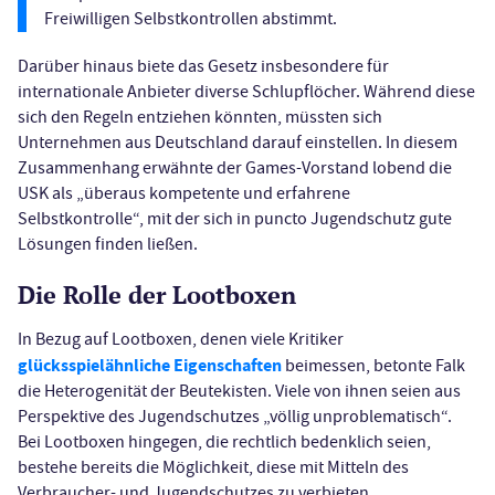
Freiwilligen Selbstkontrollen abstimmt.
Darüber hinaus biete das Gesetz insbesondere für
internationale Anbieter diverse Schlupflöcher. Während diese
sich den Regeln entziehen könnten, müssten sich
Unternehmen aus Deutschland darauf einstellen. In diesem
Zusammenhang erwähnte der Games-Vorstand lobend die
USK als „überaus kompetente und erfahrene
Selbstkontrolle“, mit der sich in puncto Jugendschutz gute
Lösungen finden ließen.
Die Rolle der Lootboxen
In Bezug auf Lootboxen, denen viele Kritiker
glücksspielähnliche Eigenschaften
beimessen, betonte Falk
die Heterogenität der Beutekisten. Viele von ihnen seien aus
Perspektive des Jugendschutzes „völlig unproblematisch“.
Bei Lootboxen hingegen, die rechtlich bedenklich seien,
bestehe bereits die Möglichkeit, diese mit Mitteln des
Verbraucher- und Jugendschutzes zu verbieten.