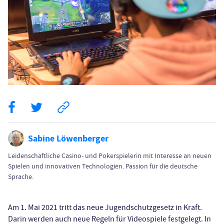
Sabine Löwenberger
Leidenschaftliche Casino- und Pokerspielerin mit Interesse an neuen
Spielen und innovativen Technologien. Passion für die deutsche
Sprache.
Am 1. Mai 2021 tritt das neue Jugendschutzgesetz in Kraft.
Darin werden auch neue Regeln für Videospiele festgelegt. In