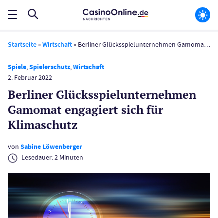
Startseite
»
Wirtschaft
»
Berliner Glücksspiel­unternehmen Gamomat engagiert sich für Klimaschutz
Spiele
,
Spielerschutz
,
Wirtschaft
2. Februar 2022
Berliner Glücksspiel­unternehmen
Gamomat engagiert sich für
Klimaschutz
von
Sabine Löwenberger
Lesedauer:
2
Minuten