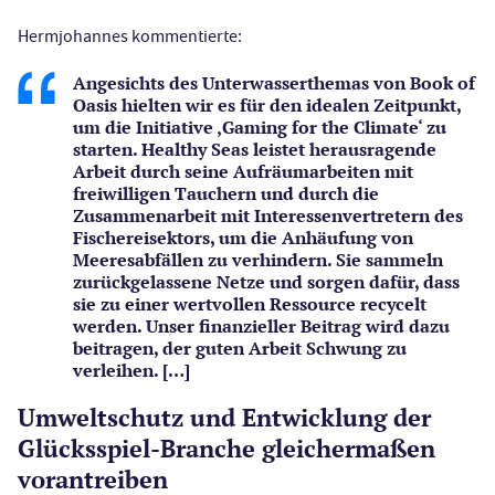
Hermjohannes kommentierte:
Angesichts des Unterwasserthemas von Book of
Oasis hielten wir es für den idealen Zeitpunkt,
um die Initiative ‚Gaming for the Climate‘ zu
starten. Healthy Seas leistet herausragende
Arbeit durch seine Aufräumarbeiten mit
freiwilligen Tauchern und durch die
Zusammenarbeit mit Interessenvertretern des
Fischereisektors, um die Anhäufung von
Meeresabfällen zu verhindern. Sie sammeln
zurückgelassene Netze und sorgen dafür, dass
sie zu einer wertvollen Ressource recycelt
werden. Unser finanzieller Beitrag wird dazu
beitragen, der guten Arbeit Schwung zu
verleihen. […]
Umweltschutz und Entwicklung der
Glücksspiel-Branche gleichermaßen
vorantreiben