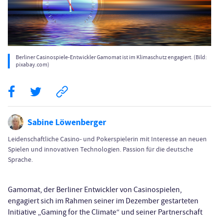
Berliner Casinospiele-Entwickler Gamomat ist im Klimaschutz engagiert. (Bild:
pixabay.com)
Sabine Löwenberger
Leidenschaftliche Casino- und Pokerspielerin mit Interesse an neuen
Spielen und innovativen Technologien. Passion für die deutsche
Sprache.
Gamomat, der Berliner Entwickler von Casinospielen,
engagiert sich im Rahmen seiner im Dezember gestarteten
Initiative „Gaming for the Climate“ und seiner Partnerschaft