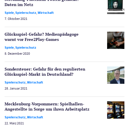
Lotterie
Daten im Netz
PayPal Casinos
Spiele
,
Spielerschutz
,
Wirtschaft
7. Oktober 2021
Poker
Novoline Casinos
Glücksspiel-Gefahr? Medienpädagoge
Schlagzeilen
warnt vor Free2Play-Games
Merkur Casinos
Spiele
,
Spielerschutz
Spiele
8. Dezember 2020
Spielautomaten
Spielerschutz
Sondersteuer: Gefahr für den regulierten
Casino Testberichte
Glücksspiel-Markt in Deutschland?
Spielerschutz
,
Wirtschaft
Sport
28. Januar 2021
Bonus Ohne Einzahlung
Wetten
Mecklenburg-Vorpommern: Spielhallen-
Slot Freispiele
Angestellte in Sorge um ihren Arbeitsplatz
Wirtschaft
Spielerschutz
,
Wirtschaft
22. März 2021